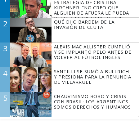
ESTRATEGIA DE CRISTINA
KIRCHNER: "NO CREO QUE
ALGUIEN DE AFUERA LE PUEDA
DECIR A LA JUSTICIA LO QUE
2
QUÉ DIJO BARDEM DE LA
TIENE QUE HACER"
INVASIÓN DE CEUTA
3
ALEXIS MAC ALLISTER CUMPLIÓ
Y SE IMPLANTÓ PELO ANTES DE
VOLVER AL FÚTBOL INGLÉS
4
SANTILLI SE SUMÓ A BULLRICH
Y PRESIONA PARA LA RENUNCIA
DE VILLARRUEL
5
CHAUVINISMO BOBO Y CRISIS
CON BRASIL: LOS ARGENTINOS
SOMOS DERECHOS Y HUMANOS
Espacio Publicitario