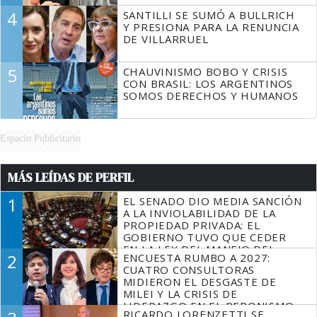
4
SANTILLI SE SUMÓ A BULLRICH
Y PRESIONA PARA LA RENUNCIA
DE VILLARRUEL
5
CHAUVINISMO BOBO Y CRISIS
CON BRASIL: LOS ARGENTINOS
SOMOS DERECHOS Y HUMANOS
Espacio Publicitario
MÁS LEÍDAS DE PERFIL
1
EL SENADO DIO MEDIA SANCIÓN
A LA INVIOLABILIDAD DE LA
PROPIEDAD PRIVADA: EL
GOBIERNO TUVO QUE CEDER
EN LA LEY DEL MANEJO DEL
2
ENCUESTA RUMBO A 2027:
FUEGO
CUATRO CONSULTORAS
MIDIERON EL DESGASTE DE
MILEI Y LA CRISIS DE
LIDERAZGO EN EL PERONISMO
RICARDO LORENZETTI SE