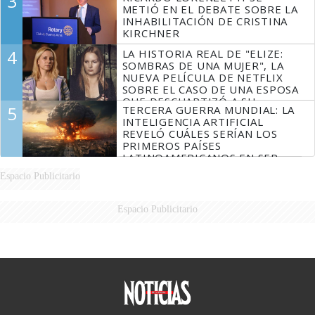
3
METIÓ EN EL DEBATE SOBRE LA
INHABILITACIÓN DE CRISTINA
KIRCHNER
4
LA HISTORIA REAL DE "ELIZE:
SOMBRAS DE UNA MUJER", LA
NUEVA PELÍCULA DE NETFLIX
SOBRE EL CASO DE UNA ESPOSA
QUE DESCUARTIZÓ A SU
5
TERCERA GUERRA MUNDIAL: LA
MARIDO
INTELIGENCIA ARTIFICIAL
REVELÓ CUÁLES SERÍAN LOS
PRIMEROS PAÍSES
LATINOAMERICANOS EN SER
DERROTADOS
Espacio Publicitario
Espacio Publicitario