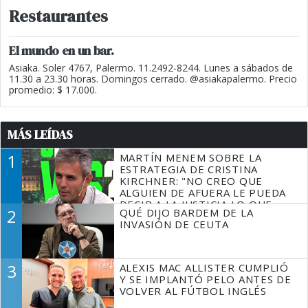
Restaurantes
El mundo en un bar.
Asiaka. Soler 4767, Palermo. 11.2492-8244. Lunes a sábados de
11.30 a 23.30 horas. Domingos cerrado. @asiakapalermo. Precio
promedio: $ 17.000.
MÁS LEÍDAS
1
MARTÍN MENEM SOBRE LA
ESTRATEGIA DE CRISTINA
KIRCHNER: "NO CREO QUE
ALGUIEN DE AFUERA LE PUEDA
DECIR A LA JUSTICIA LO QUE
2
QUÉ DIJO BARDEM DE LA
TIENE QUE HACER"
INVASIÓN DE CEUTA
3
ALEXIS MAC ALLISTER CUMPLIÓ
Y SE IMPLANTÓ PELO ANTES DE
VOLVER AL FÚTBOL INGLÉS