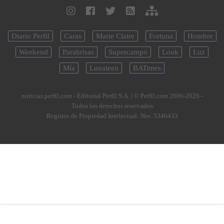
Diario Perfil
Caras
Marie Claire
Fortuna
Hombre
Weekend
Parabrisas
Supercampo
Look
Luz
Mía
Lunateen
BATimes
noticias.perfil.com - Editorial Perfil S.A.
| © Perfil.com 2006-2026 -
Todos los derechos reservados
Registro de Propiedad Intelectual: Nro. 5346433