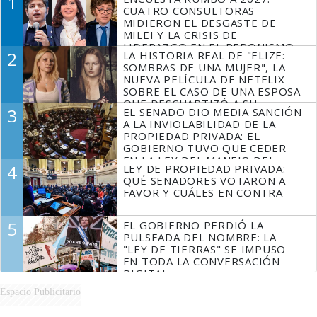
1
CUATRO CONSULTORAS
MIDIERON EL DESGASTE DE
MILEI Y LA CRISIS DE
LIDERAZGO EN EL PERONISMO
2
LA HISTORIA REAL DE "ELIZE:
SOMBRAS DE UNA MUJER", LA
NUEVA PELÍCULA DE NETFLIX
SOBRE EL CASO DE UNA ESPOSA
QUE DESCUARTIZÓ A SU
3
EL SENADO DIO MEDIA SANCIÓN
MARIDO
A LA INVIOLABILIDAD DE LA
PROPIEDAD PRIVADA: EL
GOBIERNO TUVO QUE CEDER
EN LA LEY DEL MANEJO DEL
4
LEY DE PROPIEDAD PRIVADA:
FUEGO
QUÉ SENADORES VOTARON A
FAVOR Y CUÁLES EN CONTRA
5
EL GOBIERNO PERDIÓ LA
PULSEADA DEL NOMBRE: LA
"LEY DE TIERRAS" SE IMPUSO
EN TODA LA CONVERSACIÓN
DIGITAL
Espacio Publicitario