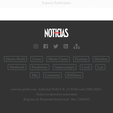
Espacio Publicitario
Diario Perfil
Caras
Marie Claire
Fortuna
Hombre
Weekend
Parabrisas
Supercampo
Look
Luz
Mía
Lunateen
BATimes
noticias.perfil.com - Editorial Perfil S.A.
| © Perfil.com 2006-2026 -
Todos los derechos reservados
Registro de Propiedad Intelectual: Nro. 5346433