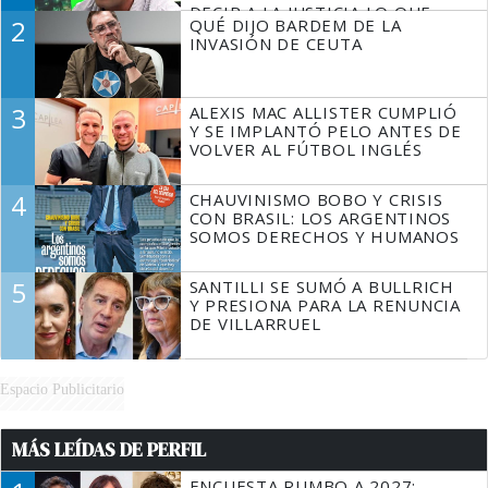
DECIR A LA JUSTICIA LO QUE
2
QUÉ DIJO BARDEM DE LA
TIENE QUE HACER"
INVASIÓN DE CEUTA
3
ALEXIS MAC ALLISTER CUMPLIÓ
Y SE IMPLANTÓ PELO ANTES DE
VOLVER AL FÚTBOL INGLÉS
4
CHAUVINISMO BOBO Y CRISIS
CON BRASIL: LOS ARGENTINOS
SOMOS DERECHOS Y HUMANOS
5
SANTILLI SE SUMÓ A BULLRICH
Y PRESIONA PARA LA RENUNCIA
DE VILLARRUEL
Espacio Publicitario
MÁS LEÍDAS DE PERFIL
ENCUESTA RUMBO A 2027: