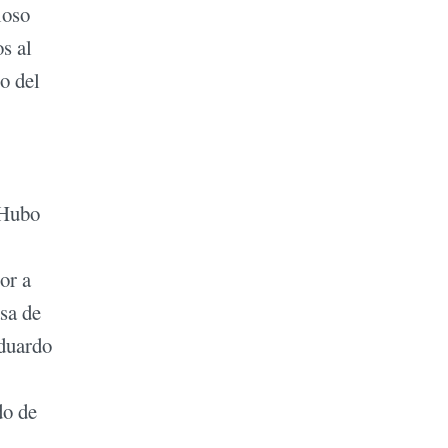
ioso
s al
o del
 Hubo
or a
sa de
duardo
do de