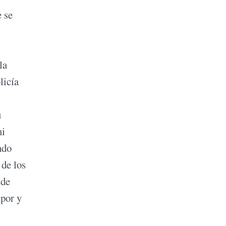
 se
la
licía
u
mi
ndo
 de los
 de
upor y