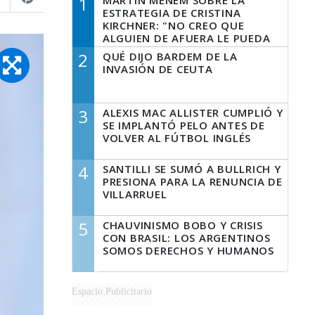
1
MARTÍN MENEM SOBRE LA
ESTRATEGIA DE CRISTINA
KIRCHNER: "NO CREO QUE
ALGUIEN DE AFUERA LE PUEDA
DECIR A LA JUSTICIA LO QUE
2
QUÉ DIJO BARDEM DE LA
TIENE QUE HACER"
INVASIÓN DE CEUTA
3
ALEXIS MAC ALLISTER CUMPLIÓ Y
SE IMPLANTÓ PELO ANTES DE
VOLVER AL FÚTBOL INGLÉS
4
SANTILLI SE SUMÓ A BULLRICH Y
PRESIONA PARA LA RENUNCIA DE
VILLARRUEL
5
CHAUVINISMO BOBO Y CRISIS
CON BRASIL: LOS ARGENTINOS
SOMOS DERECHOS Y HUMANOS
Espacio Publicitario