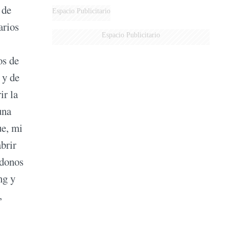
 de
DE MILEI"
Espacio Publicitario
arios
Espacio Publicitario
os de
 y de
ir la
una
ue, mi
brir
ndonos
ng y
,