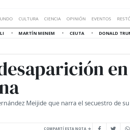
UNDO
CULTURA
CIENCIA
OPINIÓN
EVENTOS
REST
LLI
MARTÍN MENEM
CEUTA
DONALD TRU
 desaparición en
ona
Fernández Meijide que narra el secuestro de su
COMPARTÍ ESTA NOTA