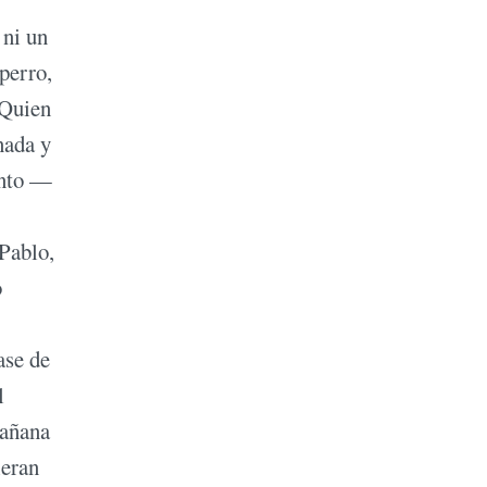
 ni un
perro,
 Quien
nada y
ento —
 Pablo,
o
ase de
l
mañana
ieran