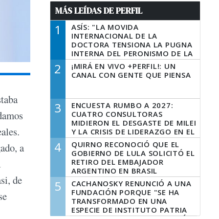
MÁS LEÍDAS DE PERFIL
1
ASÍS: "LA MOVIDA
INTERNACIONAL DE LA
DOCTORA TENSIONA LA PUGNA
INTERNA DEL PERONISMO DE LA
PROVINCIA DEL PECADO"
2
¡MIRÁ EN VIVO +PERFIL!: UN
CANAL CON GENTE QUE PIENSA
staba
3
ENCUESTA RUMBO A 2027:
edamos
CUATRO CONSULTORAS
MIDIERON EL DESGASTE DE MILEI
ales.
Y LA CRISIS DE LIDERAZGO EN EL
PERONISMO
4
QUIRNO RECONOCIÓ QUE EL
gado, a
GOBIERNO DE LULA SOLICITÓ EL
RETIRO DEL EMBAJADOR
a
ARGENTINO EN BRASIL
si, de
5
CACHANOSKY RENUNCIÓ A UNA
FUNDACIÓN PORQUE "SE HA
se
TRANSFORMADO EN UNA
ESPECIE DE INSTITUTO PATRIA
INCONDICIONAL DE LA GESTIÓN