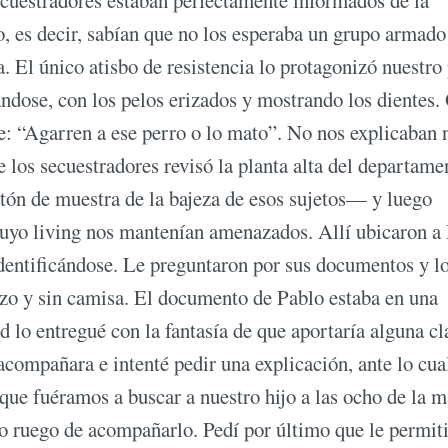
secuestradores estaban perfectamente informados de la
, es decir, sabían que no los esperaba un grupo armado
. El único atisbo de resistencia lo protagonizó nuestro 
ándose, con los pelos erizados y mostrando los dientes.
e: “Agarren a ese perro o lo mato”. No nos explicaban 
 los secuestradores revisó la planta alta del departam
tón de muestra de la bajeza de esos sujetos— y luego
n cuyo living nos mantenían amenazados. Allí ubicaron a
dentificándose. Le preguntaron por sus documentos y l
alzo y sin camisa. El documento de Pablo estaba en una
 lo entregué con la fantasía de que aportaría alguna cl
acompañara e intenté pedir una explicación, ante lo cua
 que fuéramos a buscar a nuestro hijo a las ocho de la 
tro ruego de acompañarlo. Pedí por último que le permit