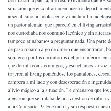
derribaran la puerta, me resultó evidente que los 
situación que encontrarían en nuestro departamento
arsenal, sino un adolescente y una familia indefensa
un pastor alemán, que apareció en el living arrastr
nos custodiaba nos conminó lacónico y sin alterars
tampoco atinábamos a preguntar nada. Una parte de
de paso robaron algo de dinero que encontraron, bo
siguieron por los dormitorios del piso inferior, e
que dormía con sus amigos, y escuchamos su voz i
trajeron al living poniéndose los pantalones, desc
campera a mi lado y con desesperación e ingenuidad
alivio mágico a la situación. Le ordenaron que los 
alegaron que se trataba de una cuestión de rutina y
a la Comisaría 19. Fue inútil y sin respuesta nues