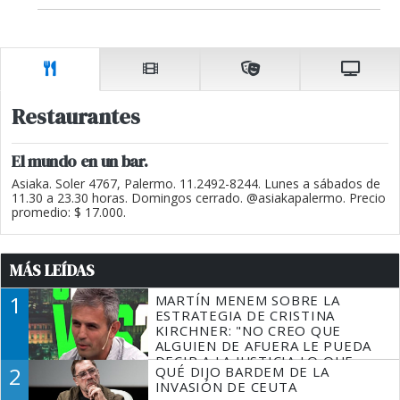
Restaurantes
El mundo en un bar.
Asiaka. Soler 4767, Palermo. 11.2492-8244. Lunes a sábados de
11.30 a 23.30 horas. Domingos cerrado. @asiakapalermo. Precio
promedio: $ 17.000.
MÁS LEÍDAS
1
MARTÍN MENEM SOBRE LA
ESTRATEGIA DE CRISTINA
KIRCHNER: "NO CREO QUE
ALGUIEN DE AFUERA LE PUEDA
DECIR A LA JUSTICIA LO QUE
2
QUÉ DIJO BARDEM DE LA
TIENE QUE HACER"
INVASIÓN DE CEUTA