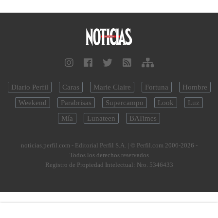
Diario Perfil
Caras
Marie Claire
Fortuna
Hombre
Weekend
Parabrisas
Supercampo
Look
Luz
Mía
Lunateen
BATimes
noticias.perfil.com - Editorial Perfil S.A.
| © Perfil.com 2006-2026 -
Todos los derechos reservados
Registro de Propiedad Intelectual: Nro. 5346433