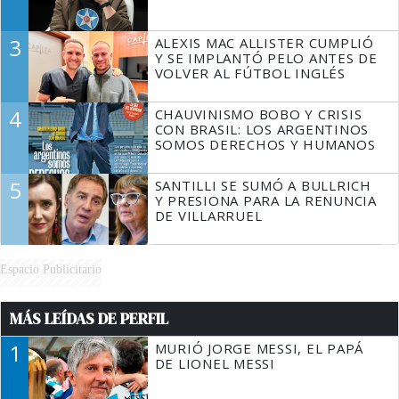
3
ALEXIS MAC ALLISTER CUMPLIÓ
Y SE IMPLANTÓ PELO ANTES DE
VOLVER AL FÚTBOL INGLÉS
4
CHAUVINISMO BOBO Y CRISIS
CON BRASIL: LOS ARGENTINOS
SOMOS DERECHOS Y HUMANOS
5
SANTILLI SE SUMÓ A BULLRICH
Y PRESIONA PARA LA RENUNCIA
DE VILLARRUEL
Espacio Publicitario
MÁS LEÍDAS DE PERFIL
1
MURIÓ JORGE MESSI, EL PAPÁ
DE LIONEL MESSI