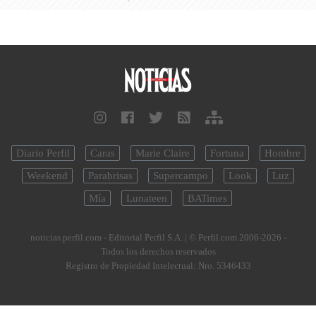
Diario Perfil
Caras
Marie Claire
Fortuna
Hombre
Weekend
Parabrisas
Supercampo
Look
Luz
Mía
Lunateen
BATimes
noticias.perfil.com - Editorial Perfil S.A.
| © Perfil.com 2006-2026 -
Todos los derechos reservados
Registro de Propiedad Intelectual: Nro. 5346433