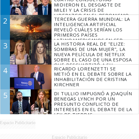
MIDIERON EL DESGASTE DE
MILEI Y LA CRISIS DE
LIDERAZGO EN EL PERONISMO
2
TERCERA GUERRA MUNDIAL: LA
INTELIGENCIA ARTIFICIAL
REVELÓ CUÁLES SERÍAN LOS
PRIMEROS PAÍSES
LATINOAMERICANOS EN SER
3
LA HISTORIA REAL DE "ELIZE:
DERROTADOS
SOMBRAS DE UNA MUJER", LA
NUEVA PELÍCULA DE NETFLIX
SOBRE EL CASO DE UNA ESPOSA
QUE DESCUARTIZÓ A SU
4
RICARDO LORENZETTI SE
MARIDO
METIÓ EN EL DEBATE SOBRE LA
INHABILITACIÓN DE CRISTINA
KIRCHNER
5
DI TULLIO IMPUGNÓ A JOAQUÍN
BENEGAS LYNCH POR UN
PRESUNTO CONFLICTO DE
INTERESES EN EL DEBATE DE LA
LEY DE TIERRAS
Espacio Publicitario
Espacio Publicitario