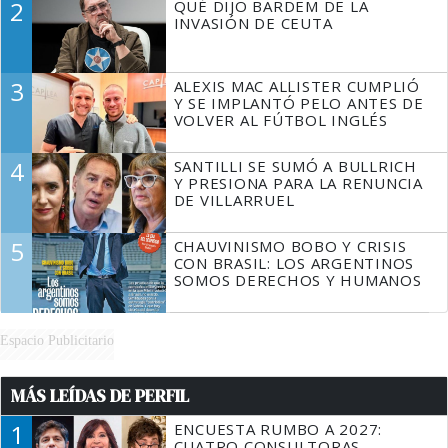
2
QUÉ DIJO BARDEM DE LA
TIENE QUE HACER"
INVASIÓN DE CEUTA
3
ALEXIS MAC ALLISTER CUMPLIÓ
Y SE IMPLANTÓ PELO ANTES DE
VOLVER AL FÚTBOL INGLÉS
4
SANTILLI SE SUMÓ A BULLRICH
Y PRESIONA PARA LA RENUNCIA
DE VILLARRUEL
5
CHAUVINISMO BOBO Y CRISIS
CON BRASIL: LOS ARGENTINOS
SOMOS DERECHOS Y HUMANOS
Espacio Publicitario
MÁS LEÍDAS DE PERFIL
1
ENCUESTA RUMBO A 2027:
CUATRO CONSULTORAS