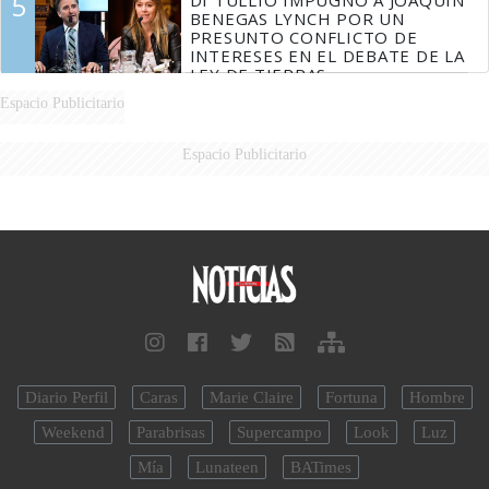
5
BENEGAS LYNCH POR UN
PRESUNTO CONFLICTO DE
INTERESES EN EL DEBATE DE LA
LEY DE TIERRAS
Espacio Publicitario
Espacio Publicitario
Diario Perfil
Caras
Marie Claire
Fortuna
Hombre
Weekend
Parabrisas
Supercampo
Look
Luz
Mía
Lunateen
BATimes