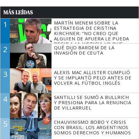
MÁS LEÍDAS
1
MARTÍN MENEM SOBRE LA
ESTRATEGIA DE CRISTINA
KIRCHNER: "NO CREO QUE
ALGUIEN DE AFUERA LE PUEDA
DECIR A LA JUSTICIA LO QUE
2
QUÉ DIJO BARDEM DE LA
TIENE QUE HACER"
INVASIÓN DE CEUTA
3
ALEXIS MAC ALLISTER CUMPLIÓ
Y SE IMPLANTÓ PELO ANTES DE
VOLVER AL FÚTBOL INGLÉS
4
SANTILLI SE SUMÓ A BULLRICH
Y PRESIONA PARA LA RENUNCIA
DE VILLARRUEL
5
CHAUVINISMO BOBO Y CRISIS
CON BRASIL: LOS ARGENTINOS
SOMOS DERECHOS Y HUMANOS