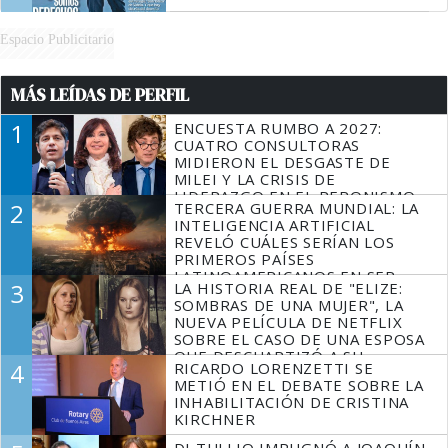
Espacio Publicitario
MÁS LEÍDAS DE PERFIL
1
ENCUESTA RUMBO A 2027:
CUATRO CONSULTORAS
MIDIERON EL DESGASTE DE
MILEI Y LA CRISIS DE
LIDERAZGO EN EL PERONISMO
2
TERCERA GUERRA MUNDIAL: LA
INTELIGENCIA ARTIFICIAL
REVELÓ CUÁLES SERÍAN LOS
PRIMEROS PAÍSES
LATINOAMERICANOS EN SER
3
LA HISTORIA REAL DE "ELIZE:
DERROTADOS
SOMBRAS DE UNA MUJER", LA
NUEVA PELÍCULA DE NETFLIX
SOBRE EL CASO DE UNA ESPOSA
QUE DESCUARTIZÓ A SU
4
RICARDO LORENZETTI SE
MARIDO
METIÓ EN EL DEBATE SOBRE LA
INHABILITACIÓN DE CRISTINA
KIRCHNER
DI TULLIO IMPUGNÓ A JOAQUÍN