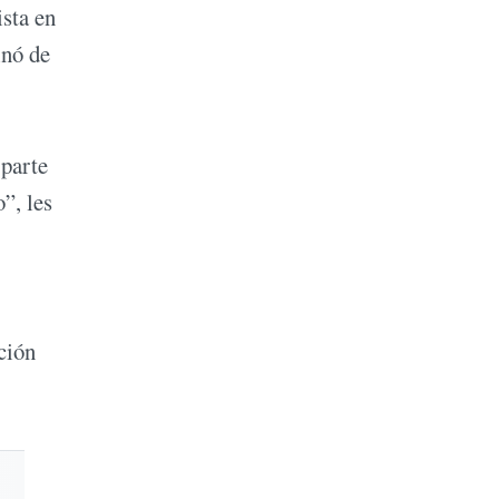
ista en
inó de
 parte
”, les
ción