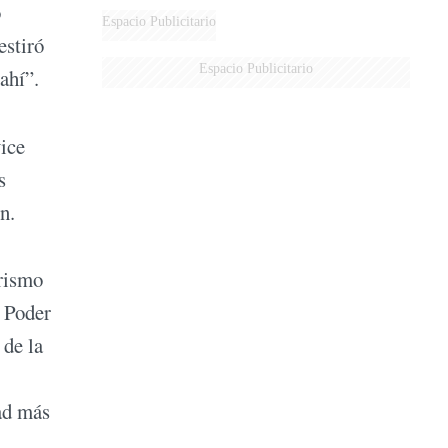
ó
DE MILEI"
Espacio Publicitario
estiró
Espacio Publicitario
ahí”.
vice
s
n.
erismo
l Poder
 de la
dad más