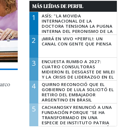
MÁS LEÍDAS DE PERFIL
1
ASÍS: "LA MOVIDA
INTERNACIONAL DE LA
DOCTORA TENSIONA LA PUGNA
INTERNA DEL PERONISMO DE LA
PROVINCIA DEL PECADO"
2
¡MIRÁ EN VIVO +PERFIL!: UN
CANAL CON GENTE QUE PIENSA
3
ENCUESTA RUMBO A 2027:
CUATRO CONSULTORAS
MIDIERON EL DESGASTE DE MILEI
Y LA CRISIS DE LIDERAZGO EN EL
PERONISMO
 arco
4
QUIRNO RECONOCIÓ QUE EL
GOBIERNO DE LULA SOLICITÓ EL
RETIRO DEL EMBAJADOR
ARGENTINO EN BRASIL
5
CACHANOSKY RENUNCIÓ A UNA
FUNDACIÓN PORQUE "SE HA
TRANSFORMADO EN UNA
ESPECIE DE INSTITUTO PATRIA
INCONDICIONAL DE LA GESTIÓN