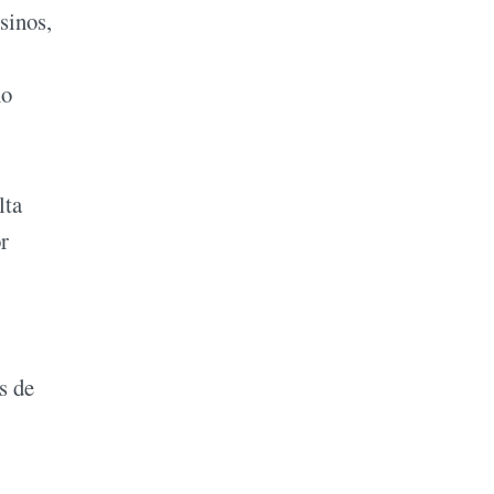
sinos,
no
lta
r
s de