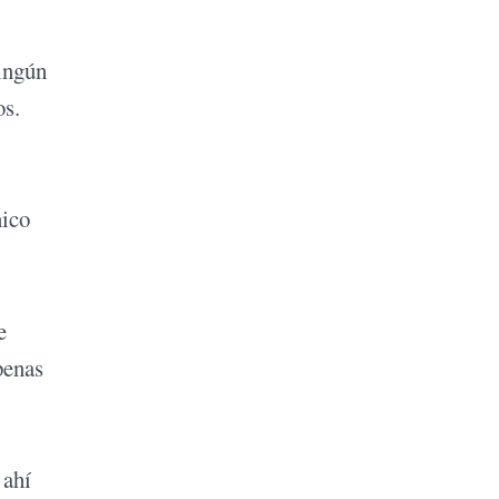
ningún
os.
nico
e
penas
 ahí