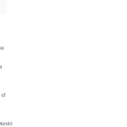
su
a
 el
testó