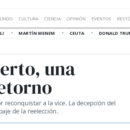
UNDO
CULTURA
CIENCIA
OPINIÓN
EVENTOS
REST
LLI
MARTÍN MENEM
CEUTA
DONALD TRU
berto, una
retorno
r reconquistar a la vice. La decepción del
aje de la reelección.