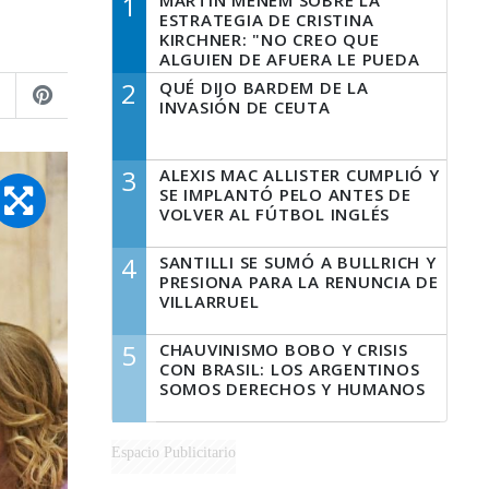
1
MARTÍN MENEM SOBRE LA
ESTRATEGIA DE CRISTINA
KIRCHNER: "NO CREO QUE
ALGUIEN DE AFUERA LE PUEDA
DECIR A LA JUSTICIA LO QUE
2
QUÉ DIJO BARDEM DE LA
TIENE QUE HACER"
INVASIÓN DE CEUTA
3
ALEXIS MAC ALLISTER CUMPLIÓ Y
SE IMPLANTÓ PELO ANTES DE
VOLVER AL FÚTBOL INGLÉS
4
SANTILLI SE SUMÓ A BULLRICH Y
PRESIONA PARA LA RENUNCIA DE
VILLARRUEL
5
CHAUVINISMO BOBO Y CRISIS
CON BRASIL: LOS ARGENTINOS
SOMOS DERECHOS Y HUMANOS
Espacio Publicitario