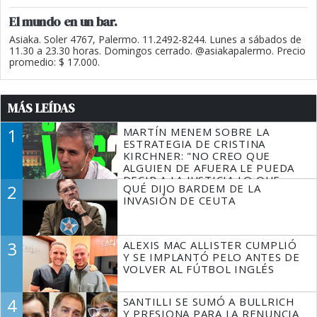
El mundo en un bar.
Asiaka. Soler 4767, Palermo. 11.2492-8244. Lunes a sábados de
11.30 a 23.30 horas. Domingos cerrado. @asiakapalermo. Precio
promedio: $ 17.000.
MÁS LEÍDAS
1
MARTÍN MENEM SOBRE LA
ESTRATEGIA DE CRISTINA
KIRCHNER: "NO CREO QUE
ALGUIEN DE AFUERA LE PUEDA
DECIR A LA JUSTICIA LO QUE
2
QUÉ DIJO BARDEM DE LA
TIENE QUE HACER"
INVASIÓN DE CEUTA
3
ALEXIS MAC ALLISTER CUMPLIÓ
Y SE IMPLANTÓ PELO ANTES DE
VOLVER AL FÚTBOL INGLÉS
4
SANTILLI SE SUMÓ A BULLRICH
Y PRESIONA PARA LA RENUNCIA