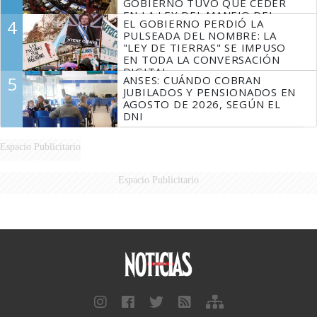
GOBIERNO TUVO QUE CEDER
EN LA LEY DEL MANEJO DEL
4
EL GOBIERNO PERDIÓ LA
FUEGO
PULSEADA DEL NOMBRE: LA
"LEY DE TIERRAS" SE IMPUSO
EN TODA LA CONVERSACIÓN
DIGITAL
5
ANSES: CUÁNDO COBRAN
JUBILADOS Y PENSIONADOS EN
AGOSTO DE 2026, SEGÚN EL
DNI
Espacio Publicitario
Espacio Publicitario