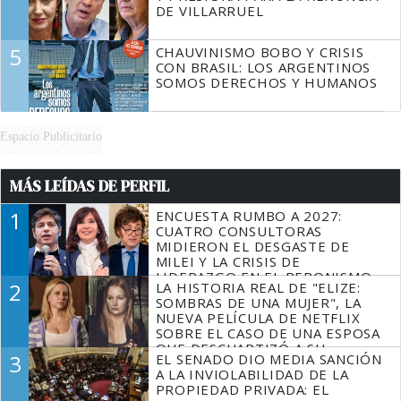
DE VILLARRUEL
5
CHAUVINISMO BOBO Y CRISIS
CON BRASIL: LOS ARGENTINOS
SOMOS DERECHOS Y HUMANOS
Espacio Publicitario
MÁS LEÍDAS DE PERFIL
1
ENCUESTA RUMBO A 2027:
CUATRO CONSULTORAS
MIDIERON EL DESGASTE DE
MILEI Y LA CRISIS DE
LIDERAZGO EN EL PERONISMO
2
LA HISTORIA REAL DE "ELIZE:
SOMBRAS DE UNA MUJER", LA
NUEVA PELÍCULA DE NETFLIX
SOBRE EL CASO DE UNA ESPOSA
QUE DESCUARTIZÓ A SU
3
EL SENADO DIO MEDIA SANCIÓN
MARIDO
A LA INVIOLABILIDAD DE LA
PROPIEDAD PRIVADA: EL