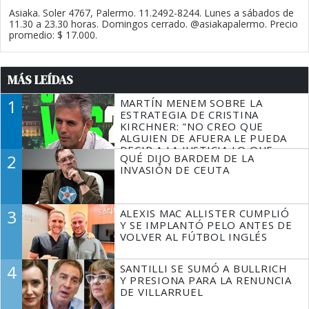
Asiaka. Soler 4767, Palermo. 11.2492-8244. Lunes a sábados de
11.30 a 23.30 horas. Domingos cerrado. @asiakapalermo. Precio
promedio: $ 17.000.
MÁS LEÍDAS
1
MARTÍN MENEM SOBRE LA
ESTRATEGIA DE CRISTINA
KIRCHNER: "NO CREO QUE
ALGUIEN DE AFUERA LE PUEDA
DECIR A LA JUSTICIA LO QUE
2
QUÉ DIJO BARDEM DE LA
TIENE QUE HACER"
INVASIÓN DE CEUTA
3
ALEXIS MAC ALLISTER CUMPLIÓ
Y SE IMPLANTÓ PELO ANTES DE
VOLVER AL FÚTBOL INGLÉS
4
SANTILLI SE SUMÓ A BULLRICH
Y PRESIONA PARA LA RENUNCIA
DE VILLARRUEL