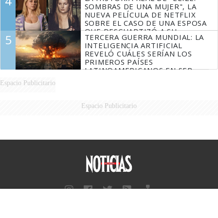
4
SOMBRAS DE UNA MUJER", LA
NUEVA PELÍCULA DE NETFLIX
SOBRE EL CASO DE UNA ESPOSA
QUE DESCUARTIZÓ A SU
5
TERCERA GUERRA MUNDIAL: LA
MARIDO
INTELIGENCIA ARTIFICIAL
REVELÓ CUÁLES SERÍAN LOS
PRIMEROS PAÍSES
LATINOAMERICANOS EN SER
DERROTADOS
Espacio Publicitario
Espacio Publicitario
Diario Perfil
Caras
Marie Claire
Fortuna
Hombre