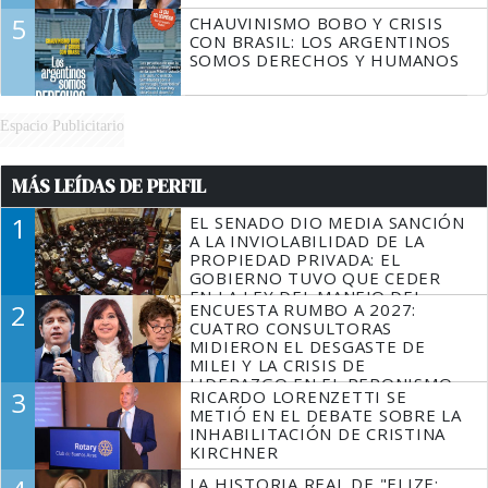
5
CHAUVINISMO BOBO Y CRISIS
CON BRASIL: LOS ARGENTINOS
SOMOS DERECHOS Y HUMANOS
Espacio Publicitario
MÁS LEÍDAS DE PERFIL
1
EL SENADO DIO MEDIA SANCIÓN
A LA INVIOLABILIDAD DE LA
PROPIEDAD PRIVADA: EL
GOBIERNO TUVO QUE CEDER
EN LA LEY DEL MANEJO DEL
2
ENCUESTA RUMBO A 2027:
FUEGO
CUATRO CONSULTORAS
MIDIERON EL DESGASTE DE
MILEI Y LA CRISIS DE
LIDERAZGO EN EL PERONISMO
3
RICARDO LORENZETTI SE
METIÓ EN EL DEBATE SOBRE LA
INHABILITACIÓN DE CRISTINA
KIRCHNER
LA HISTORIA REAL DE "ELIZE: