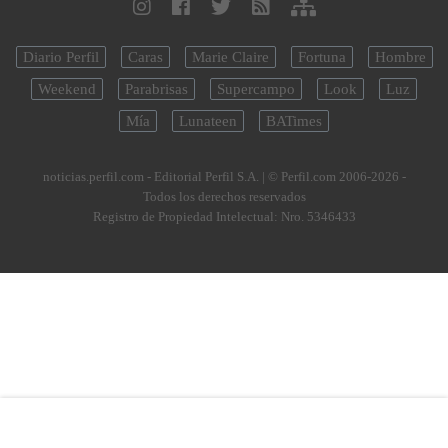
Diario Perfil
Caras
Marie Claire
Fortuna
Hombre
Weekend
Parabrisas
Supercampo
Look
Luz
Mía
Lunateen
BATimes
noticias.perfil.com - Editorial Perfil S.A.
| © Perfil.com 2006-2026 -
Todos los derechos reservados
Registro de Propiedad Intelectual: Nro. 5346433