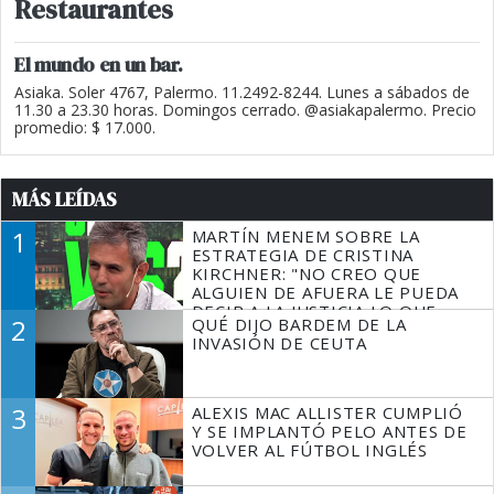
Restaurantes
El mundo en un bar.
Asiaka. Soler 4767, Palermo. 11.2492-8244. Lunes a sábados de
11.30 a 23.30 horas. Domingos cerrado. @asiakapalermo. Precio
promedio: $ 17.000.
MÁS LEÍDAS
1
MARTÍN MENEM SOBRE LA
ESTRATEGIA DE CRISTINA
KIRCHNER: "NO CREO QUE
ALGUIEN DE AFUERA LE PUEDA
DECIR A LA JUSTICIA LO QUE
2
QUÉ DIJO BARDEM DE LA
TIENE QUE HACER"
INVASIÓN DE CEUTA
3
ALEXIS MAC ALLISTER CUMPLIÓ
Y SE IMPLANTÓ PELO ANTES DE
VOLVER AL FÚTBOL INGLÉS