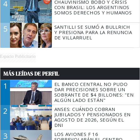
4
CHAUVINISMO BOBO Y CRISIS
CON BRASIL: LOS ARGENTINOS
SOMOS DERECHOS Y HUMANOS
5
SANTILLI SE SUMÓ A BULLRICH
Y PRESIONA PARA LA RENUNCIA
DE VILLARRUEL
Espacio Publicitario
MÁS LEÍDAS DE PERFIL
1
EL BANCO CENTRAL NO PUDO
DAR PRECISIONES SOBRE UN
SOBRANTE DE $4 BILLONES: "EN
ALGÚN LADO ESTÁN"
2
ANSES: CUÁNDO COBRAN
JUBILADOS Y PENSIONADOS EN
AGOSTO DE 2026, SEGÚN EL
DNI
3
LOS AVIONES F 16
SOBREVOLARÁN EL CENTRO