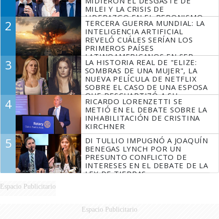
MIDIERON EL DESGASTE DE
MILEI Y LA CRISIS DE
LIDERAZGO EN EL PERONISMO
2
TERCERA GUERRA MUNDIAL: LA
INTELIGENCIA ARTIFICIAL
REVELÓ CUÁLES SERÍAN LOS
PRIMEROS PAÍSES
LATINOAMERICANOS EN SER
3
LA HISTORIA REAL DE "ELIZE:
DERROTADOS
SOMBRAS DE UNA MUJER", LA
NUEVA PELÍCULA DE NETFLIX
SOBRE EL CASO DE UNA ESPOSA
QUE DESCUARTIZÓ A SU
4
RICARDO LORENZETTI SE
MARIDO
METIÓ EN EL DEBATE SOBRE LA
INHABILITACIÓN DE CRISTINA
KIRCHNER
5
DI TULLIO IMPUGNÓ A JOAQUÍN
BENEGAS LYNCH POR UN
PRESUNTO CONFLICTO DE
INTERESES EN EL DEBATE DE LA
LEY DE TIERRAS
Espacio Publicitario
Espacio Publicitario