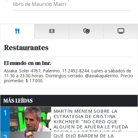
libro de Mauricio Macri
Restaurantes
El mundo en un bar.
Asiaka. Soler 4767, Palermo. 11.2492-8244. Lunes a sábados de
11.30 a 23.30 horas. Domingos cerrado. @asiakapalermo. Precio
promedio: $ 17.000.
MÁS LEÍDAS
1
MARTÍN MENEM SOBRE LA
ESTRATEGIA DE CRISTINA
KIRCHNER: "NO CREO QUE
ALGUIEN DE AFUERA LE PUEDA
DECIR A LA JUSTICIA LO QUE
2
QUÉ DIJO BARDEM DE LA
TIENE QUE HACER"