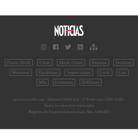
Diario Perfil
Caras
Marie Claire
Fortuna
Hombre
Weekend
Parabrisas
Supercampo
Look
Luz
Mía
Lunateen
BATimes
noticias.perfil.com - Editorial Perfil S.A.
| © Perfil.com 2006-2026 -
Todos los derechos reservados
Registro de Propiedad Intelectual: Nro. 5346433