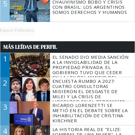
5
CHAUVINISMO BOBO Y CRISIS
CON BRASIL: LOS ARGENTINOS
SOMOS DERECHOS Y HUMANOS
Espacio Publicitario
MÁS LEÍDAS DE PERFIL
1
EL SENADO DIO MEDIA SANCIÓN
A LA INVIOLABILIDAD DE LA
PROPIEDAD PRIVADA: EL
GOBIERNO TUVO QUE CEDER
EN LA LEY DEL MANEJO DEL
2
ENCUESTA RUMBO A 2027:
FUEGO
CUATRO CONSULTORAS
MIDIERON EL DESGASTE DE
MILEI Y LA CRISIS DE
LIDERAZGO EN EL PERONISMO
3
RICARDO LORENZETTI SE
METIÓ EN EL DEBATE SOBRE LA
INHABILITACIÓN DE CRISTINA
KIRCHNER
4
LA HISTORIA REAL DE "ELIZE:
SOMBRAS DE UNA MUJER", LA