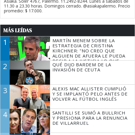
Asiaka. Soler 4767, Palermo. 11.2492-8244. Lunes a sábados de
11.30 a 23.30 horas. Domingos cerrado. @asiakapalermo. Precio
promedio: $ 17.000.
MÁS LEÍDAS
1
MARTÍN MENEM SOBRE LA
ESTRATEGIA DE CRISTINA
KIRCHNER: "NO CREO QUE
ALGUIEN DE AFUERA LE PUEDA
DECIR A LA JUSTICIA LO QUE
2
QUÉ DIJO BARDEM DE LA
TIENE QUE HACER"
INVASIÓN DE CEUTA
3
ALEXIS MAC ALLISTER CUMPLIÓ
Y SE IMPLANTÓ PELO ANTES DE
VOLVER AL FÚTBOL INGLÉS
4
SANTILLI SE SUMÓ A BULLRICH
Y PRESIONA PARA LA RENUNCIA
DE VILLARRUEL