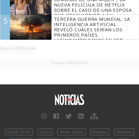
NUEVA PELÍCULA DE NETFLIX
SOBRE EL CASO DE UNA ESPOSA
QUE DESCUARTIZÓ A SU
5
TERCERA GUERRA MUNDIAL: LA
MARIDO
INTELIGENCIA ARTIFICIAL
REVELÓ CUÁLES SERÍAN LOS
PRIMEROS PAÍSES
LATINOAMERICANOS EN SER
DERROTADOS
Espacio Publicitario
Espacio Publicitario
Diario Perfil
Caras
Marie Claire
Fortuna
Hombre