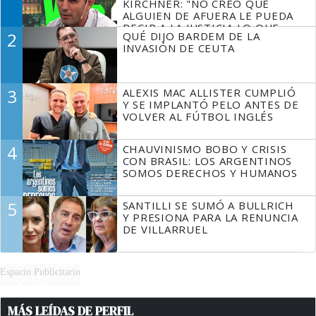
KIRCHNER: "NO CREO QUE
ALGUIEN DE AFUERA LE PUEDA
DECIR A LA JUSTICIA LO QUE
2
QUÉ DIJO BARDEM DE LA
TIENE QUE HACER"
INVASIÓN DE CEUTA
3
ALEXIS MAC ALLISTER CUMPLIÓ
Y SE IMPLANTÓ PELO ANTES DE
VOLVER AL FÚTBOL INGLÉS
4
CHAUVINISMO BOBO Y CRISIS
CON BRASIL: LOS ARGENTINOS
SOMOS DERECHOS Y HUMANOS
5
SANTILLI SE SUMÓ A BULLRICH
Y PRESIONA PARA LA RENUNCIA
DE VILLARRUEL
Espacio Publicitario
MÁS LEÍDAS DE PERFIL