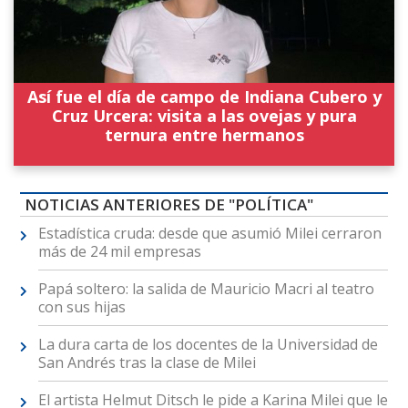
Así fue el día de campo de Indiana Cubero y
Cruz Urcera: visita a las ovejas y pura
ternura entre hermanos
NOTICIAS ANTERIORES DE "POLÍTICA"
Estadística cruda: desde que asumió Milei cerraron
más de 24 mil empresas
Papá soltero: la salida de Mauricio Macri al teatro
con sus hijas
La dura carta de los docentes de la Universidad de
San Andrés tras la clase de Milei
El artista Helmut Ditsch le pide a Karina Milei que le