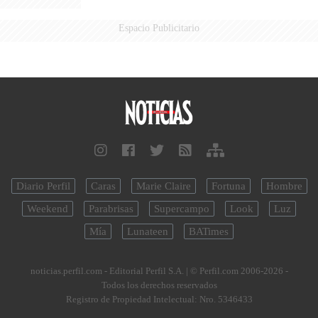
Espacio Publicitario
Diario Perfil
Caras
Marie Claire
Fortuna
Hombre
Weekend
Parabrisas
Supercampo
Look
Luz
Mía
Lunateen
BATimes
noticias.perfil.com - Editorial Perfil S.A.
| © Perfil.com 2006-2026 -
Todos los derechos reservados
Registro de Propiedad Intelectual: Nro. 5346433