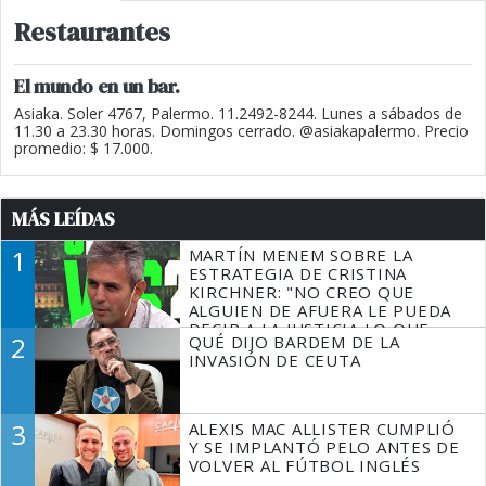
Restaurantes
El mundo en un bar.
Asiaka. Soler 4767, Palermo. 11.2492-8244. Lunes a sábados de
11.30 a 23.30 horas. Domingos cerrado. @asiakapalermo. Precio
promedio: $ 17.000.
MÁS LEÍDAS
1
MARTÍN MENEM SOBRE LA
ESTRATEGIA DE CRISTINA
KIRCHNER: "NO CREO QUE
ALGUIEN DE AFUERA LE PUEDA
DECIR A LA JUSTICIA LO QUE
2
QUÉ DIJO BARDEM DE LA
TIENE QUE HACER"
INVASIÓN DE CEUTA
3
ALEXIS MAC ALLISTER CUMPLIÓ
Y SE IMPLANTÓ PELO ANTES DE
VOLVER AL FÚTBOL INGLÉS