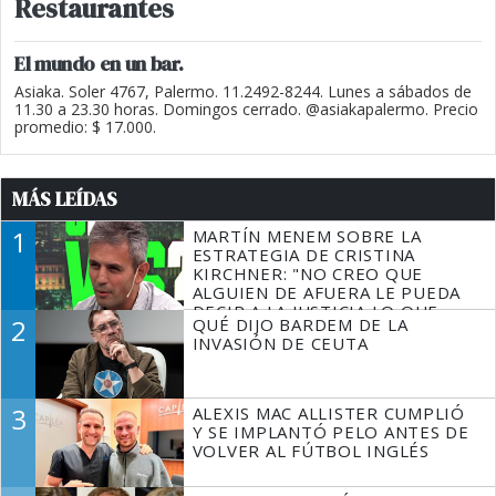
Restaurantes
El mundo en un bar.
Asiaka. Soler 4767, Palermo. 11.2492-8244. Lunes a sábados de
11.30 a 23.30 horas. Domingos cerrado. @asiakapalermo. Precio
promedio: $ 17.000.
MÁS LEÍDAS
1
MARTÍN MENEM SOBRE LA
ESTRATEGIA DE CRISTINA
KIRCHNER: "NO CREO QUE
ALGUIEN DE AFUERA LE PUEDA
DECIR A LA JUSTICIA LO QUE
2
QUÉ DIJO BARDEM DE LA
TIENE QUE HACER"
INVASIÓN DE CEUTA
3
ALEXIS MAC ALLISTER CUMPLIÓ
Y SE IMPLANTÓ PELO ANTES DE
VOLVER AL FÚTBOL INGLÉS