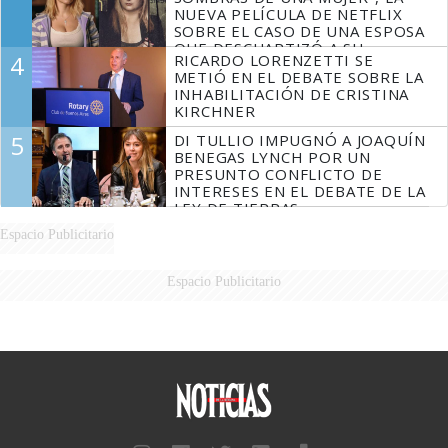
NUEVA PELÍCULA DE NETFLIX
SOBRE EL CASO DE UNA ESPOSA
QUE DESCUARTIZÓ A SU
4
RICARDO LORENZETTI SE
MARIDO
METIÓ EN EL DEBATE SOBRE LA
INHABILITACIÓN DE CRISTINA
KIRCHNER
5
DI TULLIO IMPUGNÓ A JOAQUÍN
BENEGAS LYNCH POR UN
PRESUNTO CONFLICTO DE
INTERESES EN EL DEBATE DE LA
LEY DE TIERRAS
Espacio Publicitario
Espacio Publicitario