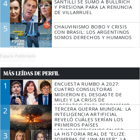
4
SANTILLI SE SUMÓ A BULLRICH
Y PRESIONA PARA LA RENUNCIA
DE VILLARRUEL
5
CHAUVINISMO BOBO Y CRISIS
CON BRASIL: LOS ARGENTINOS
SOMOS DERECHOS Y HUMANOS
Espacio Publicitario
MÁS LEÍDAS DE PERFIL
1
ENCUESTA RUMBO A 2027:
CUATRO CONSULTORAS
MIDIERON EL DESGASTE DE
MILEI Y LA CRISIS DE
LIDERAZGO EN EL PERONISMO
2
TERCERA GUERRA MUNDIAL: LA
INTELIGENCIA ARTIFICIAL
REVELÓ CUÁLES SERÍAN LOS
PRIMEROS PAÍSES
LATINOAMERICANOS EN SER
3
LA HISTORIA REAL DE "ELIZE:
DERROTADOS
SOMBRAS DE UNA MUJER", LA