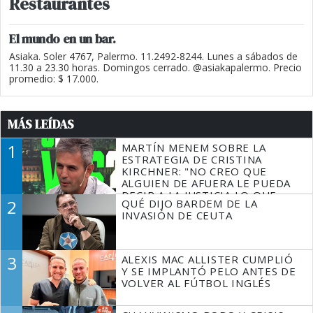
Restaurantes
El mundo en un bar.
Asiaka. Soler 4767, Palermo. 11.2492-8244. Lunes a sábados de
11.30 a 23.30 horas. Domingos cerrado. @asiakapalermo. Precio
promedio: $ 17.000.
MÁS LEÍDAS
1
MARTÍN MENEM SOBRE LA
ESTRATEGIA DE CRISTINA
KIRCHNER: "NO CREO QUE
ALGUIEN DE AFUERA LE PUEDA
DECIR A LA JUSTICIA LO QUE
2
QUÉ DIJO BARDEM DE LA
TIENE QUE HACER"
INVASIÓN DE CEUTA
3
ALEXIS MAC ALLISTER CUMPLIÓ
Y SE IMPLANTÓ PELO ANTES DE
VOLVER AL FÚTBOL INGLÉS