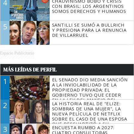
4
CHAUVINISMO BOBO Y CRISIS
CON BRASIL: LOS ARGENTINOS
SOMOS DERECHOS Y HUMANOS
5
SANTILLI SE SUMÓ A BULLRICH
Y PRESIONA PARA LA RENUNCIA
DE VILLARRUEL
Espacio Publicitario
MÁS LEÍDAS DE PERFIL
1
EL SENADO DIO MEDIA SANCIÓN
A LA INVIOLABILIDAD DE LA
PROPIEDAD PRIVADA: EL
GOBIERNO TUVO QUE CEDER
EN LA LEY DEL MANEJO DEL
2
LA HISTORIA REAL DE "ELIZE:
FUEGO
SOMBRAS DE UNA MUJER", LA
NUEVA PELÍCULA DE NETFLIX
SOBRE EL CASO DE UNA ESPOSA
QUE DESCUARTIZÓ A SU
3
ENCUESTA RUMBO A 2027:
MARIDO
CUATRO CONSULTORAS