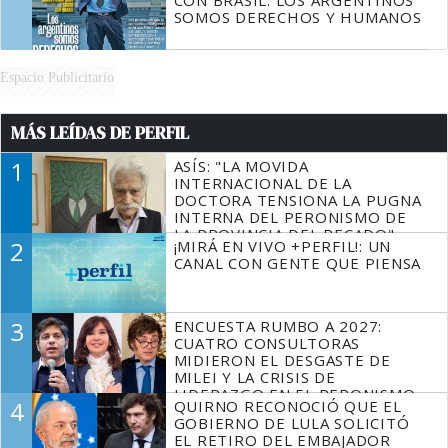
CON BRASIL: LOS ARGENTINOS
SOMOS DERECHOS Y HUMANOS
Espacio Publicitario
MÁS LEÍDAS DE PERFIL
1
ASÍS: "LA MOVIDA
INTERNACIONAL DE LA
DOCTORA TENSIONA LA PUGNA
INTERNA DEL PERONISMO DE
LA PROVINCIA DEL PECADO"
2
¡MIRÁ EN VIVO +PERFIL!: UN
CANAL CON GENTE QUE PIENSA
3
ENCUESTA RUMBO A 2027:
CUATRO CONSULTORAS
MIDIERON EL DESGASTE DE
MILEI Y LA CRISIS DE
LIDERAZGO EN EL PERONISMO
4
QUIRNO RECONOCIÓ QUE EL
GOBIERNO DE LULA SOLICITÓ
EL RETIRO DEL EMBAJADOR