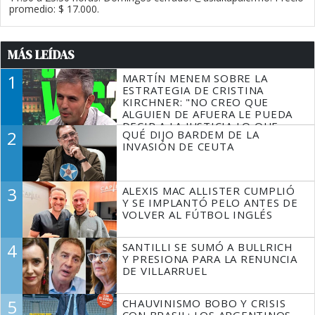
promedio: $ 17.000.
MÁS LEÍDAS
1
MARTÍN MENEM SOBRE LA
ESTRATEGIA DE CRISTINA
KIRCHNER: "NO CREO QUE
ALGUIEN DE AFUERA LE PUEDA
DECIR A LA JUSTICIA LO QUE
2
QUÉ DIJO BARDEM DE LA
TIENE QUE HACER"
INVASIÓN DE CEUTA
3
ALEXIS MAC ALLISTER CUMPLIÓ
Y SE IMPLANTÓ PELO ANTES DE
VOLVER AL FÚTBOL INGLÉS
4
SANTILLI SE SUMÓ A BULLRICH
Y PRESIONA PARA LA RENUNCIA
DE VILLARRUEL
5
CHAUVINISMO BOBO Y CRISIS