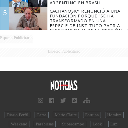
ARGENTINO EN BRASIL
5
CACHANOSKY RENUNCIÓ A UNA
FUNDACIÓN PORQUE "SE HA
TRANSFORMADO EN UNA
ESPECIE DE INSTITUTO PATRIA
INCONDICIONAL DE LA GESTIÓN
DE MILEI"
Espacio Publicitario
Espacio Publicitario
Diario Perfil
Caras
Marie Claire
Fortuna
Hombre
Weekend
Parabrisas
Supercampo
Look
Luz