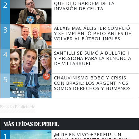
2
QUÉ DIJO BARDEM DE LA
TIENE QUE HACER"
INVASIÓN DE CEUTA
3
ALEXIS MAC ALLISTER CUMPLIÓ
Y SE IMPLANTÓ PELO ANTES DE
VOLVER AL FÚTBOL INGLÉS
4
SANTILLI SE SUMÓ A BULLRICH
Y PRESIONA PARA LA RENUNCIA
DE VILLARRUEL
5
CHAUVINISMO BOBO Y CRISIS
CON BRASIL: LOS ARGENTINOS
SOMOS DERECHOS Y HUMANOS
Espacio Publicitario
MÁS LEÍDAS DE PERFIL
1
¡MIRÁ EN VIVO +PERFIL!: UN