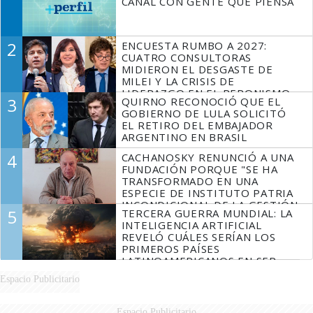
CANAL CON GENTE QUE PIENSA
2
ENCUESTA RUMBO A 2027:
CUATRO CONSULTORAS
MIDIERON EL DESGASTE DE
MILEI Y LA CRISIS DE
LIDERAZGO EN EL PERONISMO
3
QUIRNO RECONOCIÓ QUE EL
GOBIERNO DE LULA SOLICITÓ
EL RETIRO DEL EMBAJADOR
ARGENTINO EN BRASIL
4
CACHANOSKY RENUNCIÓ A UNA
FUNDACIÓN PORQUE "SE HA
TRANSFORMADO EN UNA
ESPECIE DE INSTITUTO PATRIA
INCONDICIONAL DE LA GESTIÓN
5
TERCERA GUERRA MUNDIAL: LA
DE MILEI"
INTELIGENCIA ARTIFICIAL
REVELÓ CUÁLES SERÍAN LOS
PRIMEROS PAÍSES
LATINOAMERICANOS EN SER
DERROTADOS
Espacio Publicitario
Espacio Publicitario