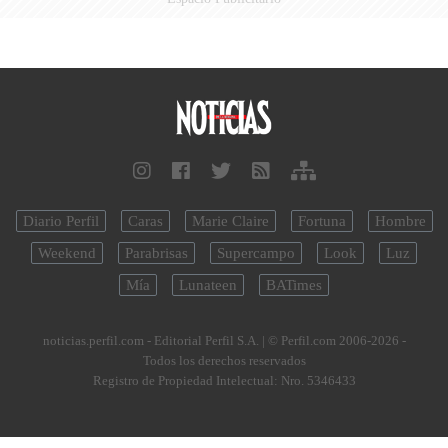
Diario Perfil
Caras
Marie Claire
Fortuna
Hombre
Weekend
Parabrisas
Supercampo
Look
Luz
Mía
Lunateen
BATimes
noticias.perfil.com - Editorial Perfil S.A.
| © Perfil.com 2006-2026 -
Todos los derechos reservados
Registro de Propiedad Intelectual: Nro. 5346433