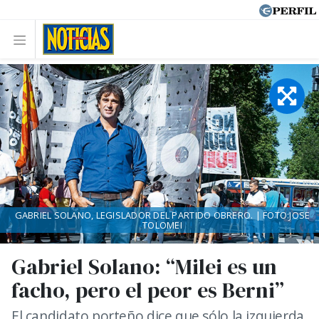
GABRIEL SOLANO, LEGISLADOR DEL PARTIDO OBRERO. | FOTO:JOSE
TOLOMEI
Gabriel Solano: “Milei es un
facho, pero el peor es Berni”
El candidato porteño dice que sólo la izquierda