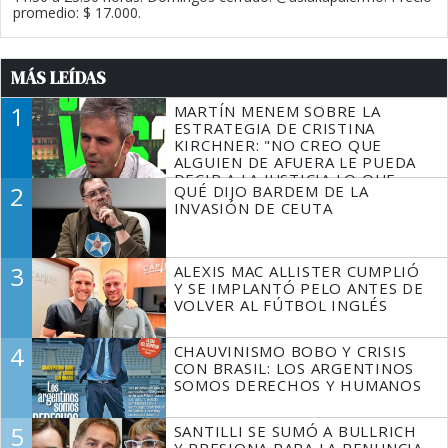
promedio: $ 17.000.
MÁS LEÍDAS
1
MARTÍN MENEM SOBRE LA
ESTRATEGIA DE CRISTINA
KIRCHNER: "NO CREO QUE
ALGUIEN DE AFUERA LE PUEDA
DECIR A LA JUSTICIA LO QUE
2
QUÉ DIJO BARDEM DE LA
TIENE QUE HACER"
INVASIÓN DE CEUTA
3
ALEXIS MAC ALLISTER CUMPLIÓ
Y SE IMPLANTÓ PELO ANTES DE
VOLVER AL FÚTBOL INGLÉS
4
CHAUVINISMO BOBO Y CRISIS
CON BRASIL: LOS ARGENTINOS
SOMOS DERECHOS Y HUMANOS
5
SANTILLI SE SUMÓ A BULLRICH