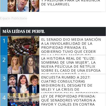
Y PRESIONA PARA LA RENUNCIA
DE VILLARRUEL
Espacio Publicitario
MÁS LEÍDAS DE PERFIL
1
EL SENADO DIO MEDIA SANCIÓN
A LA INVIOLABILIDAD DE LA
PROPIEDAD PRIVADA: EL
GOBIERNO TUVO QUE CEDER
EN LA LEY DEL MANEJO DEL
2
LA HISTORIA REAL DE "ELIZE:
FUEGO
SOMBRAS DE UNA MUJER", LA
NUEVA PELÍCULA DE NETFLIX
SOBRE EL CASO DE UNA ESPOSA
QUE DESCUARTIZÓ A SU
3
ENCUESTA RUMBO A 2027:
MARIDO
CUATRO CONSULTORAS
MIDIERON EL DESGASTE DE
MILEI Y LA CRISIS DE
LIDERAZGO EN EL PERONISMO
4
LEY DE PROPIEDAD PRIVADA:
QUÉ SENADORES VOTARON A
FAVOR Y CUÁLES EN CONTRA