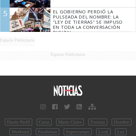
5
EL GOBIERNO PERDIÓ LA
PULSEADA DEL NOMBRE: LA
"LEY DE TIERRAS" SE IMPUSO
EN TODA LA CONVERSACIÓN
DIGITAL
Espacio Publicitario
Espacio Publicitario
Diario Perfil
Caras
Marie Claire
Fortuna
Hombre
Weekend
Parabrisas
Supercampo
Look
Luz