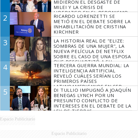
MIDIERON EL DESGASTE DE
MILEI Y LA CRISIS DE
LIDERAZGO EN EL PERONISMO
2
RICARDO LORENZETTI SE
METIÓ EN EL DEBATE SOBRE LA
INHABILITACIÓN DE CRISTINA
KIRCHNER
3
LA HISTORIA REAL DE "ELIZE:
SOMBRAS DE UNA MUJER", LA
NUEVA PELÍCULA DE NETFLIX
SOBRE EL CASO DE UNA ESPOSA
QUE DESCUARTIZÓ A SU
4
TERCERA GUERRA MUNDIAL: LA
MARIDO
INTELIGENCIA ARTIFICIAL
REVELÓ CUÁLES SERÍAN LOS
PRIMEROS PAÍSES
LATINOAMERICANOS EN SER
5
DI TULLIO IMPUGNÓ A JOAQUÍN
DERROTADOS
BENEGAS LYNCH POR UN
PRESUNTO CONFLICTO DE
INTERESES EN EL DEBATE DE LA
LEY DE TIERRAS
Espacio Publicitario
Espacio Publicitario