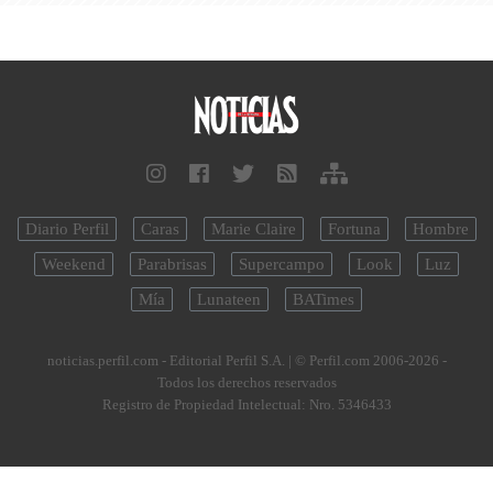
Diario Perfil
Caras
Marie Claire
Fortuna
Hombre
Weekend
Parabrisas
Supercampo
Look
Luz
Mía
Lunateen
BATimes
noticias.perfil.com - Editorial Perfil S.A.
| © Perfil.com 2006-2026 -
Todos los derechos reservados
Registro de Propiedad Intelectual: Nro. 5346433