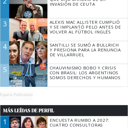
2
TIENE QUE HACER"
INVASIÓN DE CEUTA
3
ALEXIS MAC ALLISTER CUMPLIÓ
Y SE IMPLANTÓ PELO ANTES DE
VOLVER AL FÚTBOL INGLÉS
4
SANTILLI SE SUMÓ A BULLRICH
Y PRESIONA PARA LA RENUNCIA
DE VILLARRUEL
5
CHAUVINISMO BOBO Y CRISIS
CON BRASIL: LOS ARGENTINOS
SOMOS DERECHOS Y HUMANOS
Espacio Publicitario
MÁS LEÍDAS DE PERFIL
1
ENCUESTA RUMBO A 2027:
CUATRO CONSULTORAS