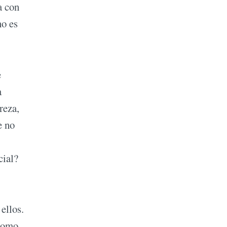
a con
no es
e
a
reza,
e no
cial?
ellos.
 como