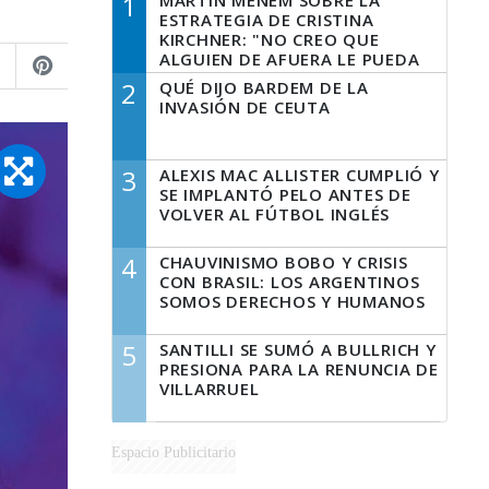
1
MARTÍN MENEM SOBRE LA
ESTRATEGIA DE CRISTINA
KIRCHNER: "NO CREO QUE
ALGUIEN DE AFUERA LE PUEDA
DECIR A LA JUSTICIA LO QUE
2
QUÉ DIJO BARDEM DE LA
TIENE QUE HACER"
INVASIÓN DE CEUTA
3
ALEXIS MAC ALLISTER CUMPLIÓ Y
SE IMPLANTÓ PELO ANTES DE
VOLVER AL FÚTBOL INGLÉS
4
CHAUVINISMO BOBO Y CRISIS
CON BRASIL: LOS ARGENTINOS
SOMOS DERECHOS Y HUMANOS
5
SANTILLI SE SUMÓ A BULLRICH Y
PRESIONA PARA LA RENUNCIA DE
VILLARRUEL
Espacio Publicitario