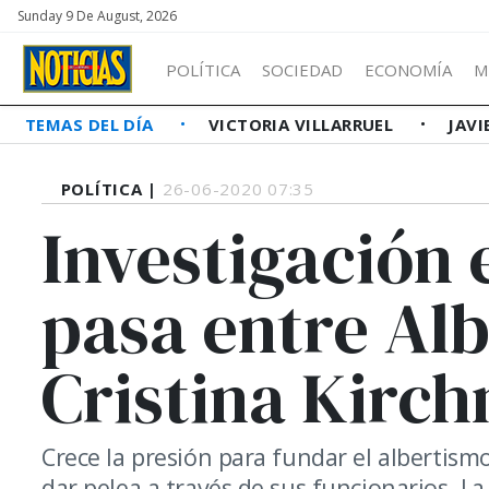
Sunday 9 De August, 2026
POLÍTICA
SOCIEDAD
ECONOMÍA
M
TEMAS DEL DÍA
VICTORIA VILLARRUEL
JAVI
POLÍTICA |
26-06-2020 07:35
Investigación 
pasa entre Al
Cristina Kirch
Crece la presión para fundar el albertism
dar pelea a través de sus funcionarios. La