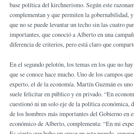
base política del kirchnerismo. Según este razonam
complementan y que permiten la gobernabilidad, y
que no se puede levantar un techo sin las cuatro p
importantes, que conoció a Alberto en una campaña
diferencia de criterios, pero está claro que compart
En el segundo pelotón, los temas en los que no ha
que se conoce hace mucho. Uno de los campos que r
experto, el de la economía. Martín Guzmán es uno d
suele felicitar en público y en privado. “En econom
cuestionó ni un solo eje de la política económica, 
de los hombres más importantes del Gobierno en est
económico de Alberto, complementa: “En mi experie
Es cierto que hubo un cruce en este mundo, aunque