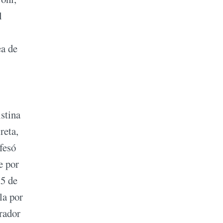
l
ea de
istina
reta,
fesó
e por
15 de
la por
orador