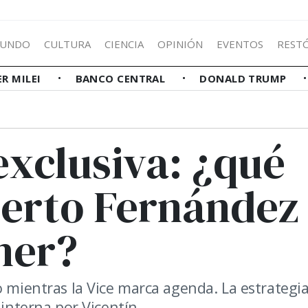
UNDO
CULTURA
CIENCIA
OPINIÓN
EVENTOS
REST
ER MILEI
BANCO CENTRAL
DONALD TRUMP
exclusiva: ¿qué
berto Fernández
ner?
o mientras la Vice marca agenda. La estrategi
 interna por Vicentín.