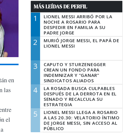
MÁS LEÍDAS DE PERFIL
1
LIONEL MESSI ARRIBÓ POR LA
NOCHE A ROSARIO PARA
DESPEDIR EN FAMILIA A SU
PADRE JORGE
2
MURIÓ JORGE MESSI, EL PAPÁ DE
LIONEL MESSI
3
CAPUTO Y STURZENEGGER
CREAN UN FONDO PARA
INDEMNIZAR Y “GANAR”
tán en
SINDICATOS ALIADOS
4
LA ROSADA BUSCA CULPABLES
n las
DESPUÉS DE LA DERROTA EN EL
SENADO Y RECALCULA SU
ESTRATEGIA
entre
5
LIONEL MESSI LLEGA A ROSARIO
A LAS 20.30: VELATORIO ÍNTIMO
ón el
DE JORGE MESSI, SIN ACCESO AL
la
PÚBLICO