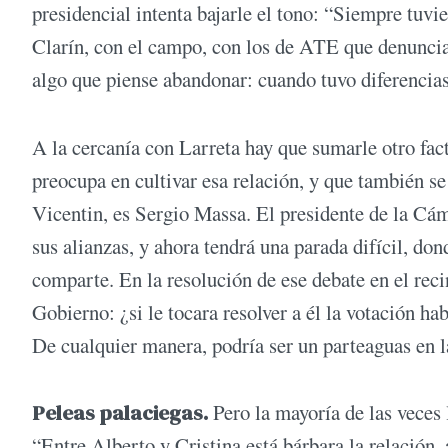
presidencial intenta bajarle el tono: “Siempre tuvi
Clarín, con el campo, con los de ATE que denunciab
algo que piense abandonar: cuando tuvo diferencias
A la cercanía con Larreta hay que sumarle otro fact
preocupa en cultivar esa relación, y que también s
Vicentin, es Sergio Massa. El presidente de la Cám
sus alianzas, y ahora tendrá una parada difícil, do
comparte. En la resolución de ese debate en el reci
Gobierno: ¿si le tocara resolver a él la votación ha
De cualquier manera, podría ser un parteaguas en la
Peleas palaciegas.
Pero la mayoría de las veces l
“Entre Alberto y Cristina está bárbara la relación,