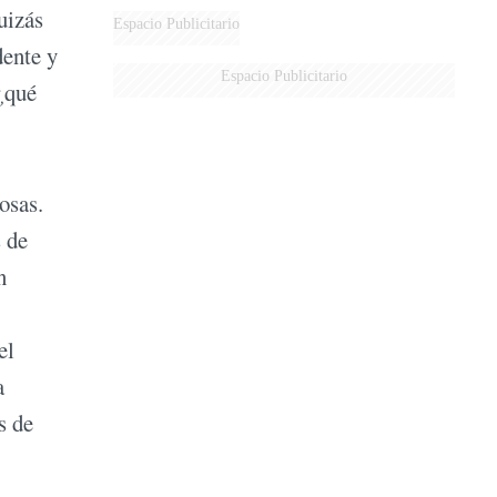
uizás
Espacio Publicitario
dente y
Espacio Publicitario
 ¿qué
osas.
s de
n
el
a
s de