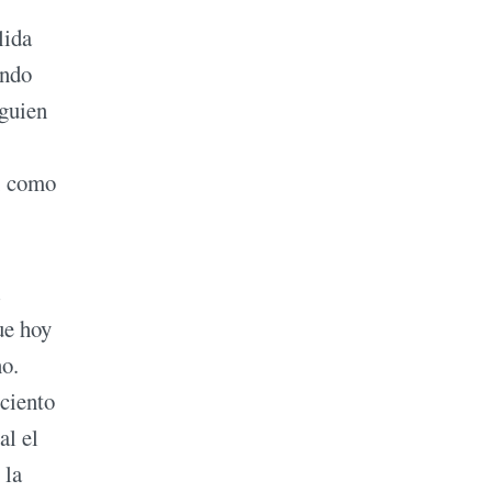
lida
ando
lguien
a, como
ue hoy
no.
 ciento
al el
 la