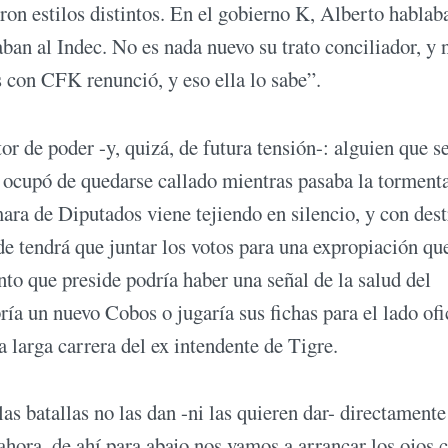
eron estilos distintos. En el gobierno K, Alberto hablab
an al Indec. No es nada nuevo su trato conciliador, y 
 con CFK renunció, y eso ella lo sabe”.
or de poder -y, quizá, de futura tensión-: alguien que s
e ocupó de quedarse callado mientras pasaba la torment
ara de Diputados viene tejiendo en silencio, y con dest
nde tendrá que juntar los votos para una expropiación qu
nto que preside podría haber una señal de la salud del
bría un nuevo Cobos o jugaría sus fichas para el lado ofi
 larga carrera del ex intendente de Tigre.
as batallas no las dan -ni las quieren dar- directamente 
 ahora, de ahí para abajo nos vamos a arrancar los ojos