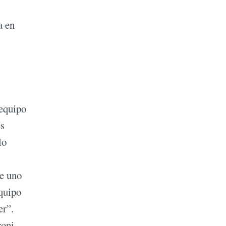
a en
 equipo
es
lo
ce uno
equipo
er”.
oni,