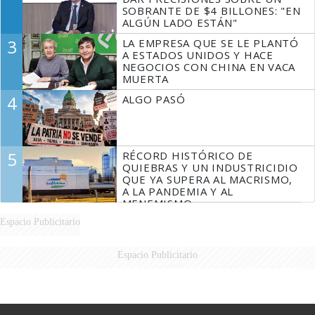
SOBRANTE DE $4 BILLONES: "EN
ALGÚN LADO ESTÁN"
3
LA EMPRESA QUE SE LE PLANTÓ
A ESTADOS UNIDOS Y HACE
NEGOCIOS CON CHINA EN VACA
MUERTA
4
ALGO PASÓ
5
RÉCORD HISTÓRICO DE
QUIEBRAS Y UN INDUSTRICIDIO
QUE YA SUPERA AL MACRISMO,
A LA PANDEMIA Y AL
MENEMISMO
Espacio Publicitario
Espacio Publicitario