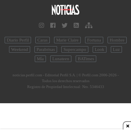
Diario Perfil
Caras
Marie Claire
Fortuna
Hombre
Weekend
Parabrisas
Supercampo
Look
Luz
Mía
Lunateen
BATimes
noticias.perfil.com - Editorial Perfil S.A.
| © Perfil.com 2006-2026 -
Todos los derechos reservados
Registro de Propiedad Intelectual: Nro. 5346433