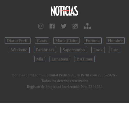
Diario Perfil
Caras
Marie Claire
Fortuna
Hombre
Weekend
Parabrisas
Supercampo
Look
Luz
Mía
Lunateen
BATimes
noticias.perfil.com - Editorial Perfil S.A.
| © Perfil.com 2006-2026 -
Todos los derechos reservados
Registro de Propiedad Intelectual: Nro. 5346433