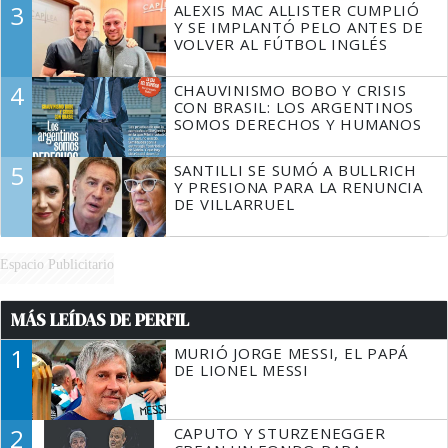
3
ALEXIS MAC ALLISTER CUMPLIÓ
Y SE IMPLANTÓ PELO ANTES DE
VOLVER AL FÚTBOL INGLÉS
4
CHAUVINISMO BOBO Y CRISIS
CON BRASIL: LOS ARGENTINOS
SOMOS DERECHOS Y HUMANOS
5
SANTILLI SE SUMÓ A BULLRICH
Y PRESIONA PARA LA RENUNCIA
DE VILLARRUEL
Espacio Publicitario
MÁS LEÍDAS DE PERFIL
1
MURIÓ JORGE MESSI, EL PAPÁ
DE LIONEL MESSI
2
CAPUTO Y STURZENEGGER