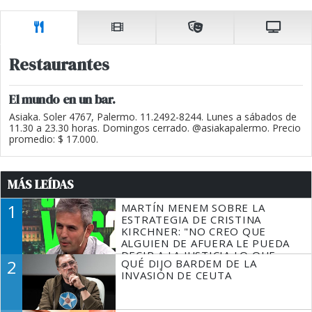
Restaurantes
El mundo en un bar.
Asiaka. Soler 4767, Palermo. 11.2492-8244. Lunes a sábados de
11.30 a 23.30 horas. Domingos cerrado. @asiakapalermo. Precio
promedio: $ 17.000.
MÁS LEÍDAS
1
MARTÍN MENEM SOBRE LA
ESTRATEGIA DE CRISTINA
KIRCHNER: "NO CREO QUE
ALGUIEN DE AFUERA LE PUEDA
DECIR A LA JUSTICIA LO QUE
2
QUÉ DIJO BARDEM DE LA
TIENE QUE HACER"
INVASIÓN DE CEUTA