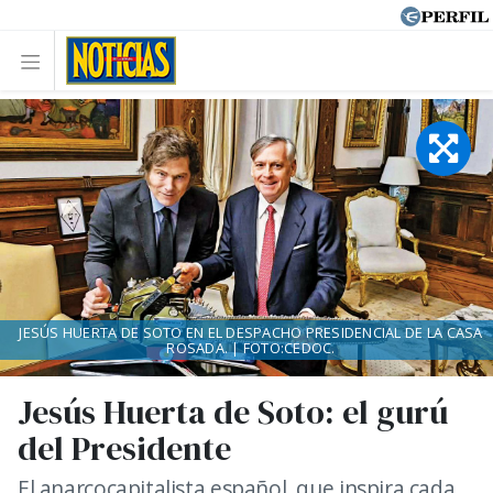
JESÚS HUERTA DE SOTO EN EL DESPACHO PRESIDENCIAL DE LA CASA
ROSADA. | FOTO:CEDOC.
Jesús Huerta de Soto: el gurú
del Presidente
El anarcocapitalista español, que inspira cada