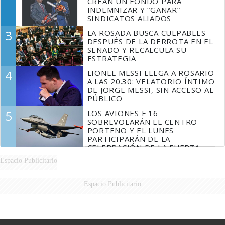
CREAN UN FONDO PARA
INDEMNIZAR Y “GANAR”
SINDICATOS ALIADOS
3
LA ROSADA BUSCA CULPABLES
DESPUÉS DE LA DERROTA EN EL
SENADO Y RECALCULA SU
ESTRATEGIA
4
LIONEL MESSI LLEGA A ROSARIO
A LAS 20.30: VELATORIO ÍNTIMO
DE JORGE MESSI, SIN ACCESO AL
PÚBLICO
5
LOS AVIONES F 16
SOBREVOLARÁN EL CENTRO
PORTEÑO Y EL LUNES
PARTICIPARÁN DE LA
CELEBRACIÓN DE LA FUERZA
AÉREA
Espacio Publicitario
Espacio Publicitario