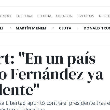
UNDO
CULTURA
CIENCIA
OPINIÓN
EVENTOS
REST
LLI
MARTÍN MENEM
CEUTA
DONALD TRU
rt: "En un país
o Fernández ya
dente"
a Libertad apuntó contra el presidente tras e
Victoria Tolosa Paz.