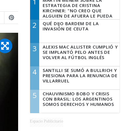
1
MARTÍN MENEM SOBRE LA
ESTRATEGIA DE CRISTINA
KIRCHNER: "NO CREO QUE
ALGUIEN DE AFUERA LE PUEDA
DECIR A LA JUSTICIA LO QUE
2
QUÉ DIJO BARDEM DE LA
TIENE QUE HACER"
INVASIÓN DE CEUTA
3
ALEXIS MAC ALLISTER CUMPLIÓ Y
SE IMPLANTÓ PELO ANTES DE
VOLVER AL FÚTBOL INGLÉS
4
SANTILLI SE SUMÓ A BULLRICH Y
PRESIONA PARA LA RENUNCIA DE
VILLARRUEL
5
CHAUVINISMO BOBO Y CRISIS
CON BRASIL: LOS ARGENTINOS
SOMOS DERECHOS Y HUMANOS
Espacio Publicitario