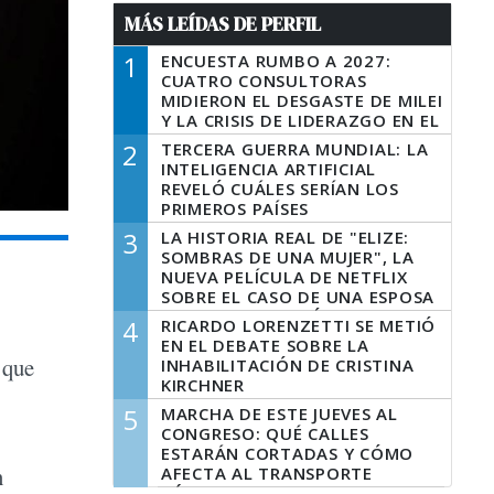
MÁS LEÍDAS DE PERFIL
1
ENCUESTA RUMBO A 2027:
CUATRO CONSULTORAS
MIDIERON EL DESGASTE DE MILEI
Y LA CRISIS DE LIDERAZGO EN EL
PERONISMO
2
TERCERA GUERRA MUNDIAL: LA
INTELIGENCIA ARTIFICIAL
REVELÓ CUÁLES SERÍAN LOS
PRIMEROS PAÍSES
LATINOAMERICANOS EN SER
3
LA HISTORIA REAL DE "ELIZE:
DERROTADOS
SOMBRAS DE UNA MUJER", LA
NUEVA PELÍCULA DE NETFLIX
SOBRE EL CASO DE UNA ESPOSA
QUE DESCUARTIZÓ A SU
4
RICARDO LORENZETTI SE METIÓ
MARIDO
EN EL DEBATE SOBRE LA
 que
INHABILITACIÓN DE CRISTINA
KIRCHNER
5
MARCHA DE ESTE JUEVES AL
CONGRESO: QUÉ CALLES
ESTARÁN CORTADAS Y CÓMO
n
AFECTA AL TRANSPORTE
PÚBLICO