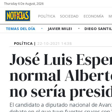
Thursday 6 De August, 2026
POLÍTICA
SOCIEDAD
ECONOMÍA
M
TEMAS DEL DÍA
JAVIER MILEI
DIEGO SANTI
POLÍTICA |
22-10-2021 14:38
José Luis Espe
normal Albert
no sería presi
El candidato a diputado nacional de Avanz
debate en el que tuvo fuertes cruces con 