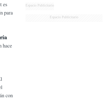
t es
Espacio Publicitario
ín para
Espacio Publicitario
ría
n hace
El
el
mán con