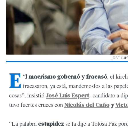
JOSÉ LUI
E
“
l macrismo gobernó y fracasó
, el kir
fracasaron, ya está, mandemoslos a las papeler
cosas”, insistió
José Luis Espert
, candidato a di
tuvo fuertes cruces con
Nicolás del Caño
y
Vict
“La palabra
estupidez
se la dije a Tolosa Paz po