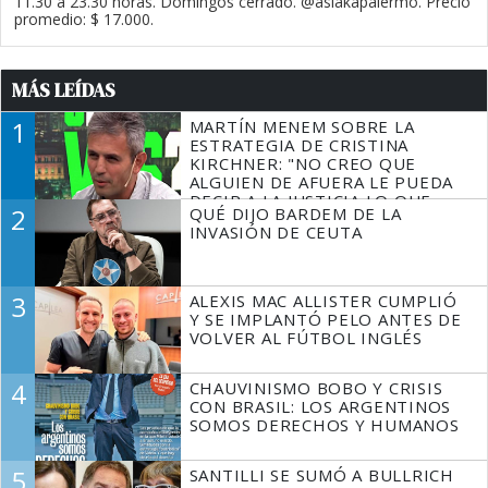
11.30 a 23.30 horas. Domingos cerrado. @asiakapalermo. Precio
promedio: $ 17.000.
MÁS LEÍDAS
1
MARTÍN MENEM SOBRE LA
ESTRATEGIA DE CRISTINA
KIRCHNER: "NO CREO QUE
ALGUIEN DE AFUERA LE PUEDA
DECIR A LA JUSTICIA LO QUE
2
QUÉ DIJO BARDEM DE LA
TIENE QUE HACER"
INVASIÓN DE CEUTA
3
ALEXIS MAC ALLISTER CUMPLIÓ
Y SE IMPLANTÓ PELO ANTES DE
VOLVER AL FÚTBOL INGLÉS
4
CHAUVINISMO BOBO Y CRISIS
CON BRASIL: LOS ARGENTINOS
SOMOS DERECHOS Y HUMANOS
5
SANTILLI SE SUMÓ A BULLRICH