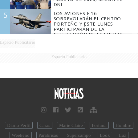
DNI
5
LOS AVIONES F 16
SOBREVOLARÁN EL CENTRO
PORTEÑO Y ESTE LUNES
PARTICIPARÁN DE LA
CELEBRACIÓN DE LA FUERZA
AÉREA
Espacio Publicitario
Espacio Publicitario
Diario Perfil
Caras
Marie Claire
Fortuna
Hombre
Weekend
Parabrisas
Supercampo
Look
Luz