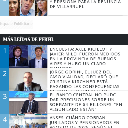
Y PRESIONA PARA LA RENUNCIA
DE VILLARRUEL
Espacio Publicitario
MÁS LEÍDAS DE PERFIL
1
ENCUESTA: AXEL KICILLOF Y
JAVIER MILEI FUERON MEDIDOS
EN LA PROVINCIA DE BUENOS
AIRES Y HUBO UN CLARO
GANADOR
2
JORGE GORINI, EL JUEZ DEL
CASO VIALIDAD, DECLARÓ QUE
CRISTINA KIRCHNER ESTÁ
PAGANDO LAS CONSECUENCIAS
DE COMETER "UN DELITO
3
EL BANCO CENTRAL NO PUDO
COMPROBADO"
DAR PRECISIONES SOBRE UN
SOBRANTE DE $4 BILLONES: "EN
ALGÚN LADO ESTÁN"
4
ANSES: CUÁNDO COBRAN
JUBILADOS Y PENSIONADOS EN
AGOSTO DE 2026, SEGÚN EL