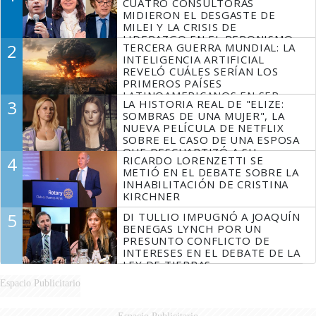
CUATRO CONSULTORAS
MIDIERON EL DESGASTE DE
MILEI Y LA CRISIS DE
LIDERAZGO EN EL PERONISMO
2
TERCERA GUERRA MUNDIAL: LA
INTELIGENCIA ARTIFICIAL
REVELÓ CUÁLES SERÍAN LOS
PRIMEROS PAÍSES
LATINOAMERICANOS EN SER
3
LA HISTORIA REAL DE "ELIZE:
DERROTADOS
SOMBRAS DE UNA MUJER", LA
NUEVA PELÍCULA DE NETFLIX
SOBRE EL CASO DE UNA ESPOSA
QUE DESCUARTIZÓ A SU
4
RICARDO LORENZETTI SE
MARIDO
METIÓ EN EL DEBATE SOBRE LA
INHABILITACIÓN DE CRISTINA
KIRCHNER
5
DI TULLIO IMPUGNÓ A JOAQUÍN
BENEGAS LYNCH POR UN
PRESUNTO CONFLICTO DE
INTERESES EN EL DEBATE DE LA
LEY DE TIERRAS
Espacio Publicitario
Espacio Publicitario