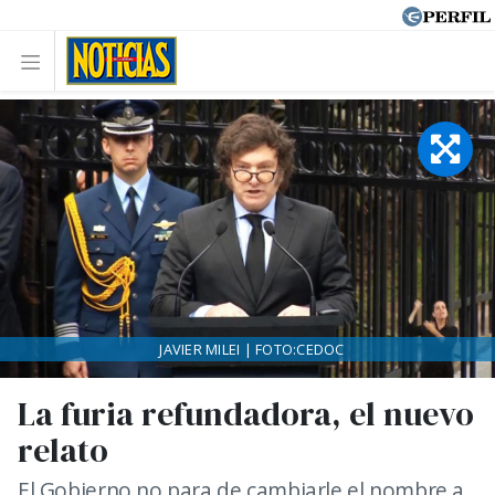
JAVIER MILEI | FOTO:CEDOC
La furia refundadora, el nuevo
relato
El Gobierno no para de cambiarle el nombre a