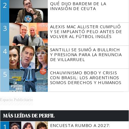
2
QUÉ DIJO BARDEM DE LA
TIENE QUE HACER"
INVASIÓN DE CEUTA
3
ALEXIS MAC ALLISTER CUMPLIÓ
Y SE IMPLANTÓ PELO ANTES DE
VOLVER AL FÚTBOL INGLÉS
4
SANTILLI SE SUMÓ A BULLRICH
Y PRESIONA PARA LA RENUNCIA
DE VILLARRUEL
5
CHAUVINISMO BOBO Y CRISIS
CON BRASIL: LOS ARGENTINOS
SOMOS DERECHOS Y HUMANOS
Espacio Publicitario
MÁS LEÍDAS DE PERFIL
1
ENCUESTA RUMBO A 2027: