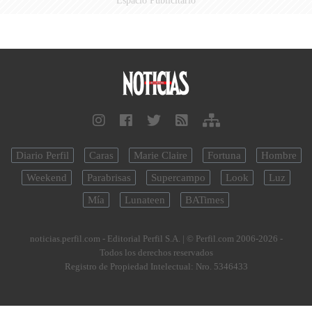
Diario Perfil
Caras
Marie Claire
Fortuna
Hombre
Weekend
Parabrisas
Supercampo
Look
Luz
Mía
Lunateen
BATimes
noticias.perfil.com - Editorial Perfil S.A.
| © Perfil.com 2006-2026 -
Todos los derechos reservados
Registro de Propiedad Intelectual: Nro. 5346433