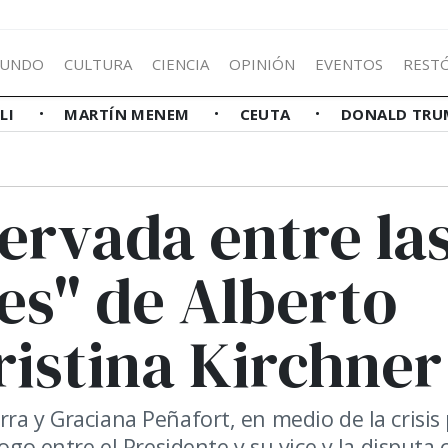
UNDO
CULTURA
CIENCIA
OPINIÓN
EVENTOS
REST
LLI
MARTÍN MENEM
CEUTA
DONALD TRU
ervada entre la
es" de Alberto
ristina Kirchner
ra y Graciana Peñafort, en medio de la crisis
ogo entre el Presidente y su vice y la disputa 