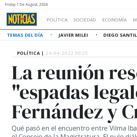
Friday 7 De August, 2026
POLÍTICA
SOCIEDAD
ECONOMÍA
M
TEMAS DEL DÍA
JAVIER MILEI
DIEGO SANTI
POLÍTICA |
24-04-2022 00:25
La reunión res
"espadas legal
Fernández y C
Qué pasó en el encuentro entre Vilma Ibar
el Consejo de la Magistratura. El nulo diál