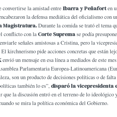
e convertirse la amistad entre
Ibarra y Peñafort
en u
encabezaron la defensa mediática del oficialismo con u
a Magistratura.
Durante la comida se trató el tema q
el conflicto con la
Corte Suprema
se podía presupone
nviarle señales amistosas a Cristina, pero la vicepresi
s. El kirchnerismo pide acciones concretas que están lej
K
envió un mensaje en esa línea a mediados de este mes
a Asamblea Parlamentaria Europea-Latinoamericana (Eu
eza, son un producto de decisiones políticas o de falta
olíticas también lo es”,
disparó la vicepresidenta 
ir que la discusión entró en el terreno de lo ideológico y
s cuando se mira la política económica del Gobierno.