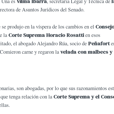
. Una es
Vilma Ibarra
, secretaria Legal y Técnica de
l
irectora de Asuntos Jurídicos del Senado.
 se produjo en la víspera de los cambios en el
Consejo
de la
Corte Suprema Horacio Rosatti
en esos
vitado, el abogado Alejandro Rúa, socio de
Peñafort
e
Comieron carne y regaron la
velada con malbecs y
ionarias, son abogadas, por lo que sus razonamientos es
o que tenga relación con la
Corte Suprema y el Cons
ellas.