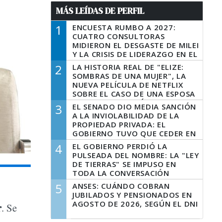
MÁS LEÍDAS DE PERFIL
1
ENCUESTA RUMBO A 2027:
CUATRO CONSULTORAS
MIDIERON EL DESGASTE DE MILEI
Y LA CRISIS DE LIDERAZGO EN EL
PERONISMO
2
LA HISTORIA REAL DE "ELIZE:
SOMBRAS DE UNA MUJER", LA
NUEVA PELÍCULA DE NETFLIX
SOBRE EL CASO DE UNA ESPOSA
QUE DESCUARTIZÓ A SU
3
EL SENADO DIO MEDIA SANCIÓN
MARIDO
A LA INVIOLABILIDAD DE LA
PROPIEDAD PRIVADA: EL
GOBIERNO TUVO QUE CEDER EN
LA LEY DEL MANEJO DEL FUEGO
4
EL GOBIERNO PERDIÓ LA
PULSEADA DEL NOMBRE: LA "LEY
DE TIERRAS" SE IMPUSO EN
TODA LA CONVERSACIÓN
DIGITAL
5
ANSES: CUÁNDO COBRAN
JUBILADOS Y PENSIONADOS EN
AGOSTO DE 2026, SEGÚN EL DNI
r
. Se