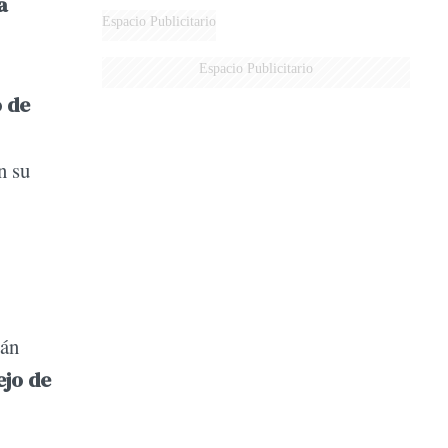
a
Espacio Publicitario
Espacio Publicitario
 de
n su
tán
ejo de