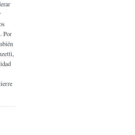
derar
y
os
. Por
ambién
zetti,
lidad
cierre