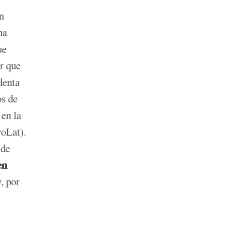
n
na
ue
r que
denta
os de
 en la
roLat).
 de
en
, por