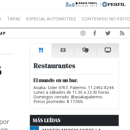
|
Ó
TAPAS
ESPECIAL AUTOMOTRIZ
CONTENIDO NO EDITO
MP
s
Restaurantes
El mundo en un bar.
Asiaka. Soler 4767, Palermo. 11.2492-8244.
Lunes a sábados de 11.30 a 23.30 horas.
Domingos cerrado. @asiakapalermo.
Precio promedio: $ 17.000.
MÁS LEÍDAS
 por
con