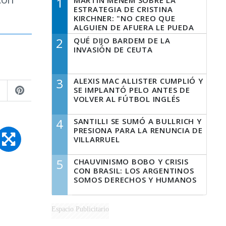
1
MARTÍN MENEM SOBRE LA
ESTRATEGIA DE CRISTINA
KIRCHNER: "NO CREO QUE
ALGUIEN DE AFUERA LE PUEDA
DECIR A LA JUSTICIA LO QUE
2
QUÉ DIJO BARDEM DE LA
TIENE QUE HACER"
INVASIÓN DE CEUTA
3
ALEXIS MAC ALLISTER CUMPLIÓ Y
SE IMPLANTÓ PELO ANTES DE
VOLVER AL FÚTBOL INGLÉS
4
SANTILLI SE SUMÓ A BULLRICH Y
PRESIONA PARA LA RENUNCIA DE
VILLARRUEL
5
CHAUVINISMO BOBO Y CRISIS
CON BRASIL: LOS ARGENTINOS
SOMOS DERECHOS Y HUMANOS
Espacio Publicitario