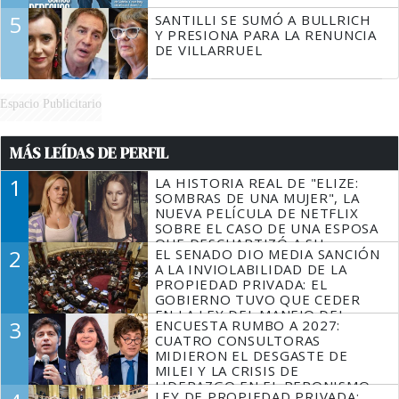
5
SANTILLI SE SUMÓ A BULLRICH
Y PRESIONA PARA LA RENUNCIA
DE VILLARRUEL
Espacio Publicitario
MÁS LEÍDAS DE PERFIL
1
LA HISTORIA REAL DE "ELIZE:
SOMBRAS DE UNA MUJER", LA
NUEVA PELÍCULA DE NETFLIX
SOBRE EL CASO DE UNA ESPOSA
QUE DESCUARTIZÓ A SU
2
EL SENADO DIO MEDIA SANCIÓN
MARIDO
A LA INVIOLABILIDAD DE LA
PROPIEDAD PRIVADA: EL
GOBIERNO TUVO QUE CEDER
EN LA LEY DEL MANEJO DEL
3
ENCUESTA RUMBO A 2027:
FUEGO
CUATRO CONSULTORAS
MIDIERON EL DESGASTE DE
MILEI Y LA CRISIS DE
LIDERAZGO EN EL PERONISMO
LEY DE PROPIEDAD PRIVADA: