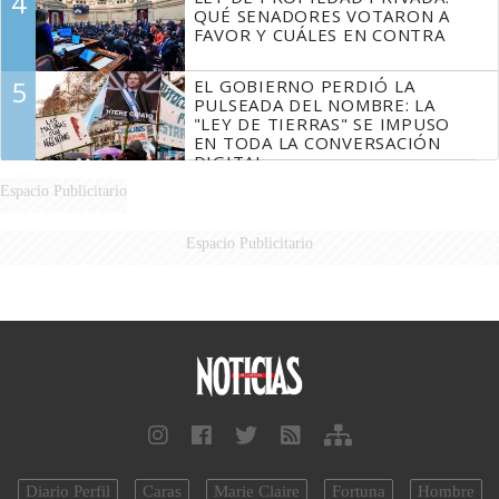
4
QUÉ SENADORES VOTARON A
FAVOR Y CUÁLES EN CONTRA
5
EL GOBIERNO PERDIÓ LA
PULSEADA DEL NOMBRE: LA
"LEY DE TIERRAS" SE IMPUSO
EN TODA LA CONVERSACIÓN
DIGITAL
Espacio Publicitario
Espacio Publicitario
Diario Perfil
Caras
Marie Claire
Fortuna
Hombre