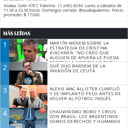
Asiaka. Soler 4767, Palermo. 11.2492-8244. Lunes a sábados de
11.30 a 23.30 horas. Domingos cerrado. @asiakapalermo. Precio
promedio: $ 17.000.
MÁS LEÍDAS
1
MARTÍN MENEM SOBRE LA
ESTRATEGIA DE CRISTINA
KIRCHNER: "NO CREO QUE
ALGUIEN DE AFUERA LE PUEDA
DECIR A LA JUSTICIA LO QUE
2
QUÉ DIJO BARDEM DE LA
TIENE QUE HACER"
INVASIÓN DE CEUTA
3
ALEXIS MAC ALLISTER CUMPLIÓ
Y SE IMPLANTÓ PELO ANTES DE
VOLVER AL FÚTBOL INGLÉS
4
CHAUVINISMO BOBO Y CRISIS
CON BRASIL: LOS ARGENTINOS
SOMOS DERECHOS Y HUMANOS