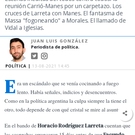
reunión Carrió-Manes por un carpetazo. Los
cruces de Larreta con Manes. El fantasma de
Massa "fogoneando" a Morales. El llamado de
Vidal a Iglesias.
JUAN LUIS GONZÁLEZ
Periodista de política.
POLÍTICA |
13-08-2021 14:45
E
ra un escándalo que se venía cocinando a fuego
lento. Había señales, indicios y desencuentros.
Como en la política argentina la culpa siempre la tiene el
otro, todo depende de con qué cristal se mire al asunto.
En el bando de
cuentan que
Horacio Rodríguez Larreta
las sospechas arrancaron 15 días antes de que
Facundo