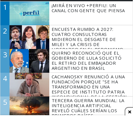
1
¡MIRÁ EN VIVO +PERFIL!: UN
CANAL CON GENTE QUE PIENSA
2
ENCUESTA RUMBO A 2027:
CUATRO CONSULTORAS
MIDIERON EL DESGASTE DE
MILEI Y LA CRISIS DE
LIDERAZGO EN EL PERONISMO
3
QUIRNO RECONOCIÓ QUE EL
GOBIERNO DE LULA SOLICITÓ
EL RETIRO DEL EMBAJADOR
ARGENTINO EN BRASIL
4
CACHANOSKY RENUNCIÓ A UNA
FUNDACIÓN PORQUE "SE HA
TRANSFORMADO EN UNA
ESPECIE DE INSTITUTO PATRIA
INCONDICIONAL DE LA GESTIÓN
5
TERCERA GUERRA MUNDIAL: LA
DE MILEI"
INTELIGENCIA ARTIFICIAL
REVELÓ CUÁLES SERÍAN LOS
PRIMEROS PAÍSES
LATINOAMERICANOS EN SER
DERROTADOS
Espacio Publicitario