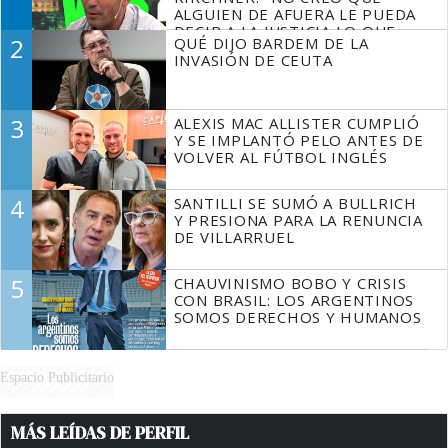
ALGUIEN DE AFUERA LE PUEDA
DECIR A LA JUSTICIA LO QUE
2
QUÉ DIJO BARDEM DE LA
TIENE QUE HACER"
INVASIÓN DE CEUTA
3
ALEXIS MAC ALLISTER CUMPLIÓ
Y SE IMPLANTÓ PELO ANTES DE
VOLVER AL FÚTBOL INGLÉS
4
SANTILLI SE SUMÓ A BULLRICH
Y PRESIONA PARA LA RENUNCIA
DE VILLARRUEL
5
CHAUVINISMO BOBO Y CRISIS
CON BRASIL: LOS ARGENTINOS
SOMOS DERECHOS Y HUMANOS
Espacio Publicitario
MÁS LEÍDAS DE PERFIL