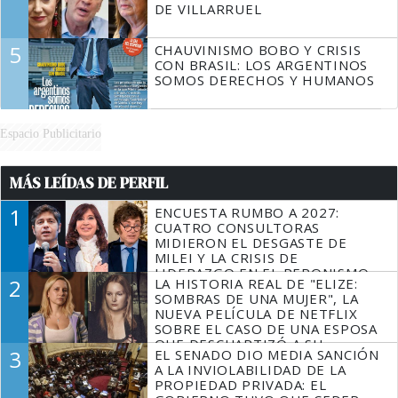
DE VILLARRUEL
5
CHAUVINISMO BOBO Y CRISIS
CON BRASIL: LOS ARGENTINOS
SOMOS DERECHOS Y HUMANOS
Espacio Publicitario
MÁS LEÍDAS DE PERFIL
1
ENCUESTA RUMBO A 2027:
CUATRO CONSULTORAS
MIDIERON EL DESGASTE DE
MILEI Y LA CRISIS DE
LIDERAZGO EN EL PERONISMO
2
LA HISTORIA REAL DE "ELIZE:
SOMBRAS DE UNA MUJER", LA
NUEVA PELÍCULA DE NETFLIX
SOBRE EL CASO DE UNA ESPOSA
QUE DESCUARTIZÓ A SU
3
EL SENADO DIO MEDIA SANCIÓN
MARIDO
A LA INVIOLABILIDAD DE LA
PROPIEDAD PRIVADA: EL