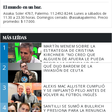
El mundo en un bar.
Asiaka. Soler 4767, Palermo. 11.2492-8244. Lunes a sábados de
11.30 a 23.30 horas. Domingos cerrado. @asiakapalermo. Precio
promedio: $ 17.000.
MÁS LEÍDAS
1
MARTÍN MENEM SOBRE LA
ESTRATEGIA DE CRISTINA
KIRCHNER: "NO CREO QUE
ALGUIEN DE AFUERA LE PUEDA
DECIR A LA JUSTICIA LO QUE
2
QUÉ DIJO BARDEM DE LA
TIENE QUE HACER"
INVASIÓN DE CEUTA
3
ALEXIS MAC ALLISTER CUMPLIÓ
Y SE IMPLANTÓ PELO ANTES DE
VOLVER AL FÚTBOL INGLÉS
4
SANTILLI SE SUMÓ A BULLRICH
Y PRESIONA PARA LA RENUNCIA