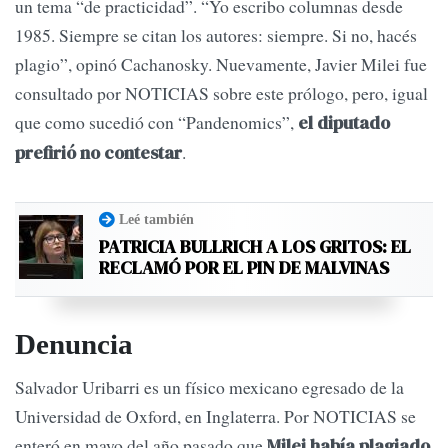
un tema “de practicidad”. “Yo escribo columnas desde
1985. Siempre se citan los autores: siempre. Si no, hacés
plagio”, opinó Cachanosky. Nuevamente, Javier Milei fue
consultado por NOTICIAS sobre este prólogo, pero, igual
que como sucedió con “Pandenomics”,
el diputado
.
prefirió no contestar
Leé también
PATRICIA BULLRICH A LOS GRITOS: EL
RECLAMÓ POR EL PIN DE MALVINAS
Denuncia
Salvador Uribarri es un físico mexicano egresado de la
Universidad de Oxford, en Inglaterra. Por NOTICIAS se
enteró en mayo del año pasado que
Milei había plagiado