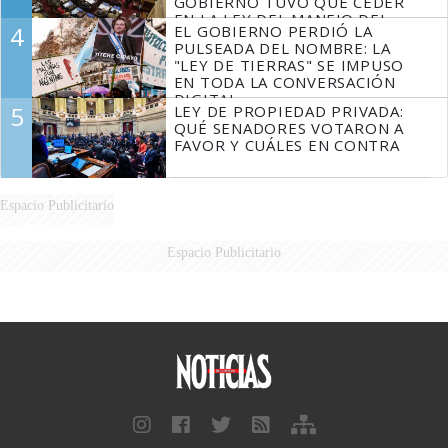
GOBIERNO TUVO QUE CEDER
EN LA LEY DEL MANEJO DEL
4
EL GOBIERNO PERDIÓ LA
FUEGO
PULSEADA DEL NOMBRE: LA
"LEY DE TIERRAS" SE IMPUSO
EN TODA LA CONVERSACIÓN
DIGITAL
5
LEY DE PROPIEDAD PRIVADA:
QUÉ SENADORES VOTARON A
FAVOR Y CUÁLES EN CONTRA
Espacio Publicitario
Espacio Publicitario