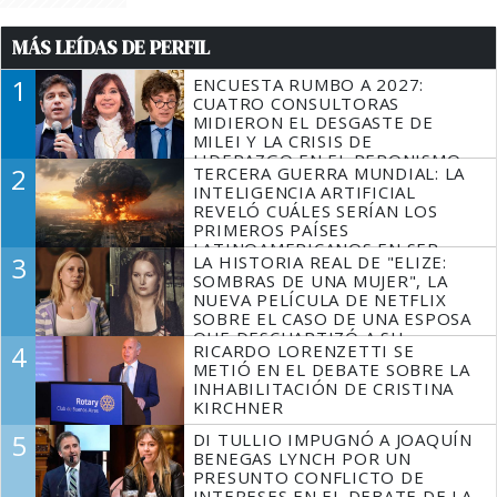
MÁS LEÍDAS DE PERFIL
1
ENCUESTA RUMBO A 2027:
CUATRO CONSULTORAS
MIDIERON EL DESGASTE DE
MILEI Y LA CRISIS DE
LIDERAZGO EN EL PERONISMO
2
TERCERA GUERRA MUNDIAL: LA
INTELIGENCIA ARTIFICIAL
REVELÓ CUÁLES SERÍAN LOS
PRIMEROS PAÍSES
LATINOAMERICANOS EN SER
3
LA HISTORIA REAL DE "ELIZE:
DERROTADOS
SOMBRAS DE UNA MUJER", LA
NUEVA PELÍCULA DE NETFLIX
SOBRE EL CASO DE UNA ESPOSA
QUE DESCUARTIZÓ A SU
4
RICARDO LORENZETTI SE
MARIDO
METIÓ EN EL DEBATE SOBRE LA
INHABILITACIÓN DE CRISTINA
KIRCHNER
5
DI TULLIO IMPUGNÓ A JOAQUÍN
BENEGAS LYNCH POR UN
PRESUNTO CONFLICTO DE
INTERESES EN EL DEBATE DE LA