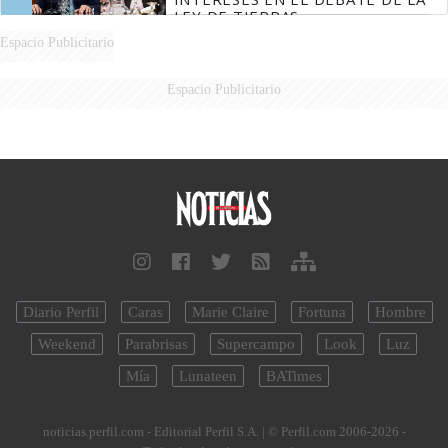
LEY DE TIERRAS
Espacio Publicitario
Espacio Publicitario
Diario Perfil
Caras
Marie Claire
Fortuna
Hombre
Weekend
Parabrisas
Supercampo
Look
Luz
Mía
Lunateen
BATimes
noticias.perfil.com - Editorial Perfil S.A.
| © Perfil.com 2006-2026 -