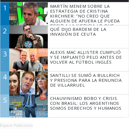
1
MARTÍN MENEM SOBRE LA
ESTRATEGIA DE CRISTINA
KIRCHNER: "NO CREO QUE
ALGUIEN DE AFUERA LE PUEDA
DECIR A LA JUSTICIA LO QUE
2
QUÉ DIJO BARDEM DE LA
TIENE QUE HACER"
INVASIÓN DE CEUTA
3
ALEXIS MAC ALLISTER CUMPLIÓ
Y SE IMPLANTÓ PELO ANTES DE
VOLVER AL FÚTBOL INGLÉS
4
SANTILLI SE SUMÓ A BULLRICH
Y PRESIONA PARA LA RENUNCIA
DE VILLARRUEL
5
CHAUVINISMO BOBO Y CRISIS
CON BRASIL: LOS ARGENTINOS
SOMOS DERECHOS Y HUMANOS
Espacio Publicitario