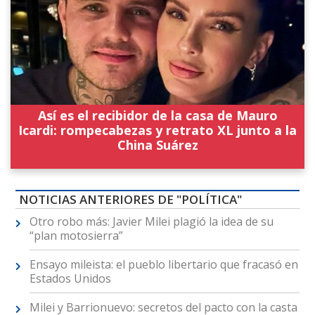
Así es el recibidor de la casa de Mauro
Icardi: rompecabezas y retrato XL junto a la
China Suárez
NOTICIAS ANTERIORES DE "POLÍTICA"
Otro robo más: Javier Milei plagió la idea de su
“plan motosierra”
Ensayo mileista: el pueblo libertario que fracasó en
Estados Unidos
Milei y Barrionuevo: secretos del pacto con la casta