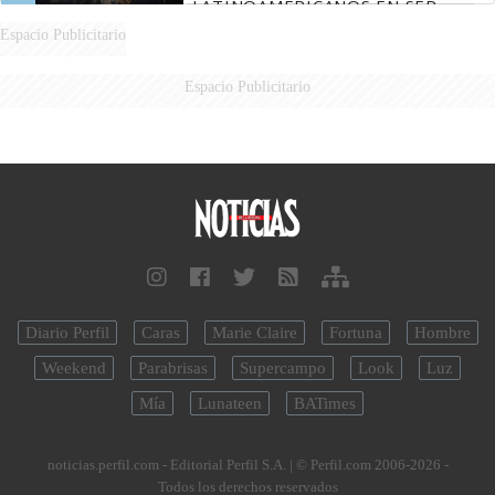
LATINOAMERICANOS EN SER
DERROTADOS
Espacio Publicitario
Espacio Publicitario
Diario Perfil
Caras
Marie Claire
Fortuna
Hombre
Weekend
Parabrisas
Supercampo
Look
Luz
Mía
Lunateen
BATimes
noticias.perfil.com - Editorial Perfil S.A.
| © Perfil.com 2006-2026 -
Todos los derechos reservados