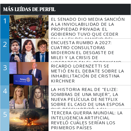
MÁS LEÍDAS DE PERFIL
1
EL SENADO DIO MEDIA SANCIÓN
A LA INVIOLABILIDAD DE LA
PROPIEDAD PRIVADA: EL
GOBIERNO TUVO QUE CEDER
EN LA LEY DEL MANEJO DEL
2
ENCUESTA RUMBO A 2027:
FUEGO
CUATRO CONSULTORAS
MIDIERON EL DESGASTE DE
MILEI Y LA CRISIS DE
LIDERAZGO EN EL PERONISMO
3
RICARDO LORENZETTI SE
METIÓ EN EL DEBATE SOBRE LA
INHABILITACIÓN DE CRISTINA
KIRCHNER
4
LA HISTORIA REAL DE "ELIZE:
SOMBRAS DE UNA MUJER", LA
NUEVA PELÍCULA DE NETFLIX
SOBRE EL CASO DE UNA ESPOSA
QUE DESCUARTIZÓ A SU
5
TERCERA GUERRA MUNDIAL: LA
MARIDO
INTELIGENCIA ARTIFICIAL
REVELÓ CUÁLES SERÍAN LOS
PRIMEROS PAÍSES