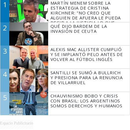
1
MARTÍN MENEM SOBRE LA
ESTRATEGIA DE CRISTINA
KIRCHNER: "NO CREO QUE
ALGUIEN DE AFUERA LE PUEDA
DECIR A LA JUSTICIA LO QUE
2
QUÉ DIJO BARDEM DE LA
TIENE QUE HACER"
INVASIÓN DE CEUTA
3
ALEXIS MAC ALLISTER CUMPLIÓ
Y SE IMPLANTÓ PELO ANTES DE
VOLVER AL FÚTBOL INGLÉS
4
SANTILLI SE SUMÓ A BULLRICH
Y PRESIONA PARA LA RENUNCIA
DE VILLARRUEL
5
CHAUVINISMO BOBO Y CRISIS
CON BRASIL: LOS ARGENTINOS
SOMOS DERECHOS Y HUMANOS
Espacio Publicitario