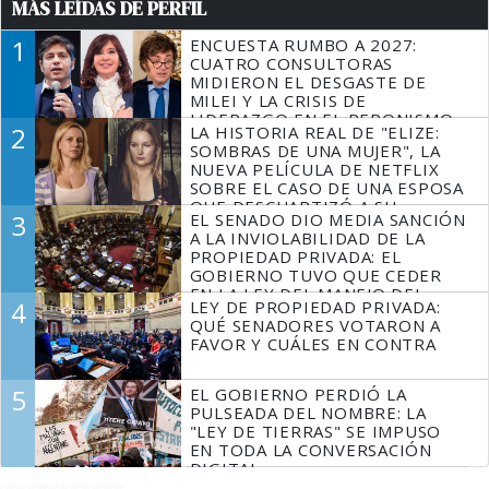
MÁS LEÍDAS DE PERFIL
1
ENCUESTA RUMBO A 2027:
CUATRO CONSULTORAS
MIDIERON EL DESGASTE DE
MILEI Y LA CRISIS DE
LIDERAZGO EN EL PERONISMO
2
LA HISTORIA REAL DE "ELIZE:
SOMBRAS DE UNA MUJER", LA
NUEVA PELÍCULA DE NETFLIX
SOBRE EL CASO DE UNA ESPOSA
QUE DESCUARTIZÓ A SU
3
EL SENADO DIO MEDIA SANCIÓN
MARIDO
A LA INVIOLABILIDAD DE LA
PROPIEDAD PRIVADA: EL
GOBIERNO TUVO QUE CEDER
EN LA LEY DEL MANEJO DEL
4
LEY DE PROPIEDAD PRIVADA:
FUEGO
QUÉ SENADORES VOTARON A
FAVOR Y CUÁLES EN CONTRA
5
EL GOBIERNO PERDIÓ LA
PULSEADA DEL NOMBRE: LA
"LEY DE TIERRAS" SE IMPUSO
EN TODA LA CONVERSACIÓN
DIGITAL