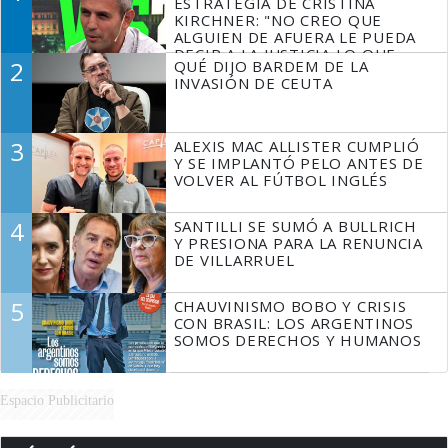
ESTRATEGIA DE CRISTINA
KIRCHNER: "NO CREO QUE
ALGUIEN DE AFUERA LE PUEDA
DECIR A LA JUSTICIA LO QUE
2
QUÉ DIJO BARDEM DE LA
TIENE QUE HACER"
INVASIÓN DE CEUTA
3
ALEXIS MAC ALLISTER CUMPLIÓ
Y SE IMPLANTÓ PELO ANTES DE
VOLVER AL FÚTBOL INGLÉS
4
SANTILLI SE SUMÓ A BULLRICH
Y PRESIONA PARA LA RENUNCIA
DE VILLARRUEL
5
CHAUVINISMO BOBO Y CRISIS
CON BRASIL: LOS ARGENTINOS
SOMOS DERECHOS Y HUMANOS
Espacio Publicitario