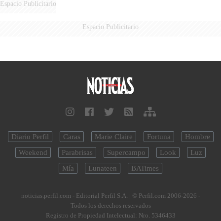
Espacio Publicitario
Espacio Publicitario
Diario Perfil
Caras
Marie Claire
Fortuna
Hombre
Weekend
Parabrisas
Supercampo
Look
Luz
Mía
Lunateen
BATimes
noticias.perfil.com - Editorial Perfil S.A.
| © Perfil.com 2006-2026 -
Todos los derechos reservados
Registro de Propiedad Intelectual: Nro. 5346433