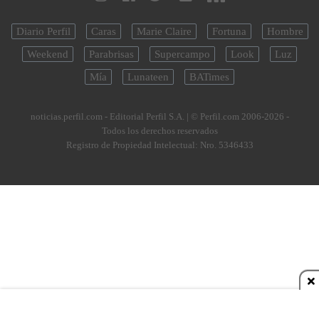
Diario Perfil
Caras
Marie Claire
Fortuna
Hombre
Weekend
Parabrisas
Supercampo
Look
Luz
Mía
Lunateen
BATimes
noticias.perfil.com - Editorial Perfil S.A.
| © Perfil.com 2006-2026 -
Todos los derechos reservados
Registro de Propiedad Intelectual: Nro. 5346433