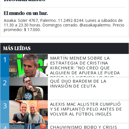
El mundo en un bar.
Asiaka. Soler 4767, Palermo. 11.2492-8244. Lunes a sábados de
11.30 a 23.30 horas. Domingos cerrado. @asiakapalermo. Precio
promedio: $ 17.000.
MÁS LEÍDAS
1
MARTÍN MENEM SOBRE LA
ESTRATEGIA DE CRISTINA
KIRCHNER: "NO CREO QUE
ALGUIEN DE AFUERA LE PUEDA
DECIR A LA JUSTICIA LO QUE
2
QUÉ DIJO BARDEM DE LA
TIENE QUE HACER"
INVASIÓN DE CEUTA
3
ALEXIS MAC ALLISTER CUMPLIÓ
Y SE IMPLANTÓ PELO ANTES DE
VOLVER AL FÚTBOL INGLÉS
4
CHAUVINISMO BOBO Y CRISIS