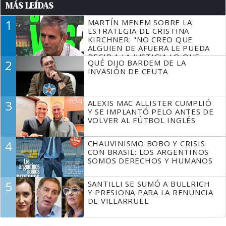
MÁS LEÍDAS
1
MARTÍN MENEM SOBRE LA
ESTRATEGIA DE CRISTINA
KIRCHNER: "NO CREO QUE
ALGUIEN DE AFUERA LE PUEDA
DECIR A LA JUSTICIA LO QUE
2
QUÉ DIJO BARDEM DE LA
TIENE QUE HACER"
INVASIÓN DE CEUTA
3
ALEXIS MAC ALLISTER CUMPLIÓ
Y SE IMPLANTÓ PELO ANTES DE
VOLVER AL FÚTBOL INGLÉS
4
CHAUVINISMO BOBO Y CRISIS
CON BRASIL: LOS ARGENTINOS
SOMOS DERECHOS Y HUMANOS
5
SANTILLI SE SUMÓ A BULLRICH
Y PRESIONA PARA LA RENUNCIA
DE VILLARRUEL