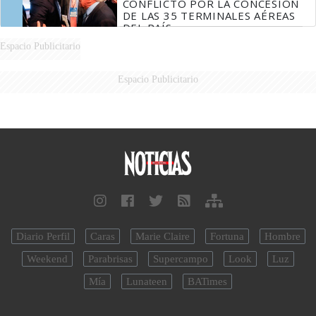
CONFLICTO POR LA CONCESIÓN
DE LAS 35 TERMINALES AÉREAS
DEL PAÍS
Espacio Publicitario
Espacio Publicitario
Diario Perfil
Caras
Marie Claire
Fortuna
Hombre
Weekend
Parabrisas
Supercampo
Look
Luz
Mía
Lunateen
BATimes