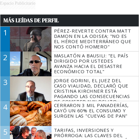
Espacio Publicitario
MÁS LEÍDAS DE PERFIL
1
PÉREZ-REVERTE CONTRA MATT
DAMON EN LA ODISEA: "NO ES
EL HÉROE MEDITERRÁNEO QUE
NOS CONTÓ HOMERO"
2
MASLATÓN A BAUSILI: "EL PAÍS
DIRIGIDO POR USTEDES
AVANZA HACIA EL DESASTRE
ECONÓMICO TOTAL"
3
JORGE GORINI, EL JUEZ DEL
CASO VIALIDAD, DECLARÓ QUE
CRISTINA KIRCHNER ESTÁ
PAGANDO LAS CONSECUENCIAS
DE COMETER "UN DELITO
4
CERRARON 3 MIL PANADERÍAS,
COMPROBADO"
CAYÓ UN 60% EL CONSUMO Y
SURGEN LAS "CUEVAS DE PAN"
5
TARIFAS, INVERSIONES Y
PRÓRROGA: LAS CLAVES DEL