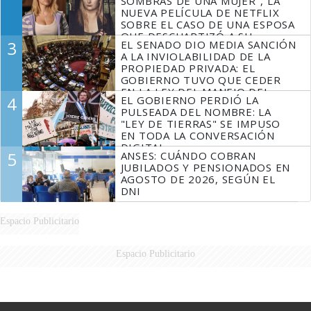
SOMBRAS DE UNA MUJER", LA
NUEVA PELÍCULA DE NETFLIX
SOBRE EL CASO DE UNA ESPOSA
QUE DESCUARTIZÓ A SU
3
EL SENADO DIO MEDIA SANCIÓN
MARIDO
A LA INVIOLABILIDAD DE LA
PROPIEDAD PRIVADA: EL
GOBIERNO TUVO QUE CEDER
EN LA LEY DEL MANEJO DEL
4
EL GOBIERNO PERDIÓ LA
FUEGO
PULSEADA DEL NOMBRE: LA
"LEY DE TIERRAS" SE IMPUSO
EN TODA LA CONVERSACIÓN
DIGITAL
5
ANSES: CUÁNDO COBRAN
JUBILADOS Y PENSIONADOS EN
AGOSTO DE 2026, SEGÚN EL
DNI
Espacio Publicitario
Espacio Publicitario