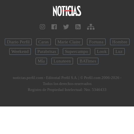
Diario Perfil
Caras
Marie Claire
Fortuna
Hombre
Weekend
Parabrisas
Supercampo
Look
Luz
Mía
Lunateen
BATimes
noticias.perfil.com - Editorial Perfil S.A.
| © Perfil.com 2006-2026 -
Todos los derechos reservados
Registro de Propiedad Intelectual: Nro. 5346433