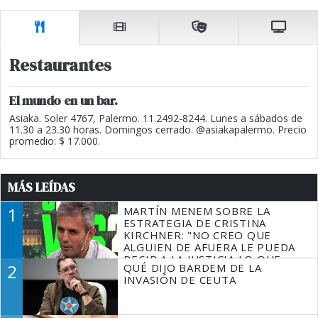
Restaurantes
El mundo en un bar.
Asiaka. Soler 4767, Palermo. 11.2492-8244. Lunes a sábados de
11.30 a 23.30 horas. Domingos cerrado. @asiakapalermo. Precio
promedio: $ 17.000.
MÁS LEÍDAS
1
MARTÍN MENEM SOBRE LA
ESTRATEGIA DE CRISTINA
KIRCHNER: "NO CREO QUE
ALGUIEN DE AFUERA LE PUEDA
DECIR A LA JUSTICIA LO QUE
2
QUÉ DIJO BARDEM DE LA
TIENE QUE HACER"
INVASIÓN DE CEUTA