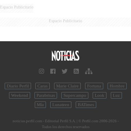
DERROTADOS
Espacio Publicitario
Espacio Publicitario
Diario Perfil
Caras
Marie Claire
Fortuna
Hombre
Weekend
Parabrisas
Supercampo
Look
Luz
Mía
Lunateen
BATimes
noticias.perfil.com - Editorial Perfil S.A.
| © Perfil.com 2006-2026 -
Todos los derechos reservados