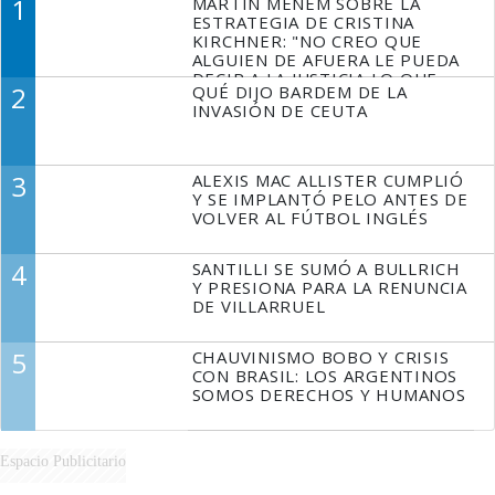
1
MARTÍN MENEM SOBRE LA
ESTRATEGIA DE CRISTINA
KIRCHNER: "NO CREO QUE
ALGUIEN DE AFUERA LE PUEDA
DECIR A LA JUSTICIA LO QUE
2
QUÉ DIJO BARDEM DE LA
TIENE QUE HACER"
INVASIÓN DE CEUTA
3
ALEXIS MAC ALLISTER CUMPLIÓ
Y SE IMPLANTÓ PELO ANTES DE
VOLVER AL FÚTBOL INGLÉS
4
SANTILLI SE SUMÓ A BULLRICH
Y PRESIONA PARA LA RENUNCIA
DE VILLARRUEL
5
CHAUVINISMO BOBO Y CRISIS
CON BRASIL: LOS ARGENTINOS
SOMOS DERECHOS Y HUMANOS
Espacio Publicitario