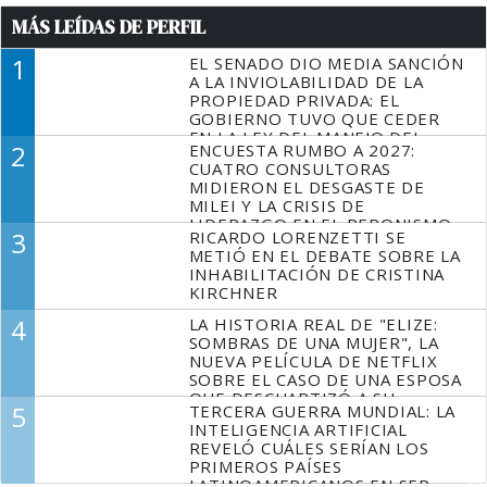
MÁS LEÍDAS DE PERFIL
1
EL SENADO DIO MEDIA SANCIÓN
A LA INVIOLABILIDAD DE LA
PROPIEDAD PRIVADA: EL
GOBIERNO TUVO QUE CEDER
EN LA LEY DEL MANEJO DEL
2
ENCUESTA RUMBO A 2027:
FUEGO
CUATRO CONSULTORAS
MIDIERON EL DESGASTE DE
MILEI Y LA CRISIS DE
LIDERAZGO EN EL PERONISMO
3
RICARDO LORENZETTI SE
METIÓ EN EL DEBATE SOBRE LA
INHABILITACIÓN DE CRISTINA
KIRCHNER
4
LA HISTORIA REAL DE "ELIZE:
SOMBRAS DE UNA MUJER", LA
NUEVA PELÍCULA DE NETFLIX
SOBRE EL CASO DE UNA ESPOSA
QUE DESCUARTIZÓ A SU
5
TERCERA GUERRA MUNDIAL: LA
MARIDO
INTELIGENCIA ARTIFICIAL
REVELÓ CUÁLES SERÍAN LOS
PRIMEROS PAÍSES
LATINOAMERICANOS EN SER