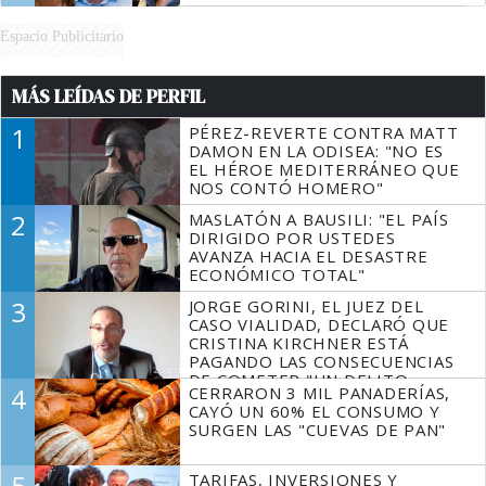
Espacio Publicitario
MÁS LEÍDAS DE PERFIL
1
PÉREZ-REVERTE CONTRA MATT
DAMON EN LA ODISEA: "NO ES
EL HÉROE MEDITERRÁNEO QUE
NOS CONTÓ HOMERO"
2
MASLATÓN A BAUSILI: "EL PAÍS
DIRIGIDO POR USTEDES
AVANZA HACIA EL DESASTRE
ECONÓMICO TOTAL"
3
JORGE GORINI, EL JUEZ DEL
CASO VIALIDAD, DECLARÓ QUE
CRISTINA KIRCHNER ESTÁ
PAGANDO LAS CONSECUENCIAS
DE COMETER "UN DELITO
4
CERRARON 3 MIL PANADERÍAS,
COMPROBADO"
CAYÓ UN 60% EL CONSUMO Y
SURGEN LAS "CUEVAS DE PAN"
5
TARIFAS, INVERSIONES Y