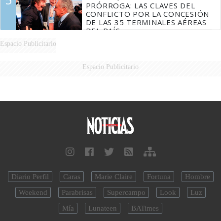
PRÓRROGA: LAS CLAVES DEL
CONFLICTO POR LA CONCESIÓN
DE LAS 35 TERMINALES AÉREAS
DEL PAÍS
Espacio Publicitario
Espacio Publicitario
Diario Perfil
Caras
Marie Claire
Fortuna
Hombre
Weekend
Parabrisas
Supercampo
Look
Luz
Mía
Lunateen
BATimes