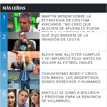
MÁS LEÍDAS
1
MARTÍN MENEM SOBRE LA
ESTRATEGIA DE CRISTINA
KIRCHNER: "NO CREO QUE
ALGUIEN DE AFUERA LE PUEDA
DECIR A LA JUSTICIA LO QUE
2
QUÉ DIJO BARDEM DE LA
TIENE QUE HACER"
INVASIÓN DE CEUTA
3
ALEXIS MAC ALLISTER CUMPLIÓ
Y SE IMPLANTÓ PELO ANTES DE
VOLVER AL FÚTBOL INGLÉS
4
CHAUVINISMO BOBO Y CRISIS
CON BRASIL: LOS ARGENTINOS
SOMOS DERECHOS Y HUMANOS
5
SANTILLI SE SUMÓ A BULLRICH
Y PRESIONA PARA LA RENUNCIA
DE VILLARRUEL