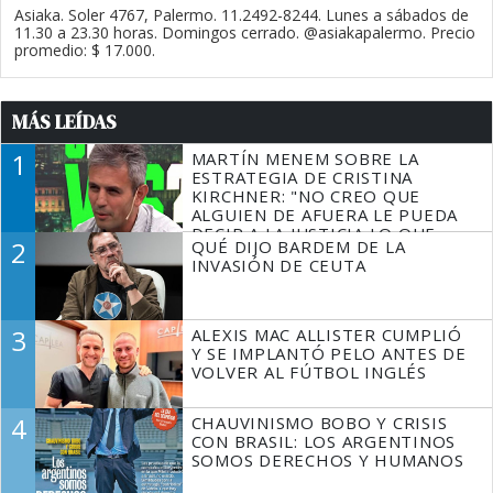
Asiaka. Soler 4767, Palermo. 11.2492-8244. Lunes a sábados de
11.30 a 23.30 horas. Domingos cerrado. @asiakapalermo. Precio
promedio: $ 17.000.
MÁS LEÍDAS
1
MARTÍN MENEM SOBRE LA
ESTRATEGIA DE CRISTINA
KIRCHNER: "NO CREO QUE
ALGUIEN DE AFUERA LE PUEDA
DECIR A LA JUSTICIA LO QUE
2
QUÉ DIJO BARDEM DE LA
TIENE QUE HACER"
INVASIÓN DE CEUTA
3
ALEXIS MAC ALLISTER CUMPLIÓ
Y SE IMPLANTÓ PELO ANTES DE
VOLVER AL FÚTBOL INGLÉS
4
CHAUVINISMO BOBO Y CRISIS
CON BRASIL: LOS ARGENTINOS
SOMOS DERECHOS Y HUMANOS