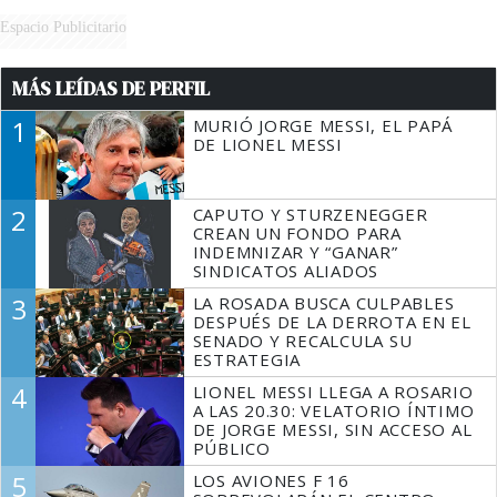
Espacio Publicitario
MÁS LEÍDAS DE PERFIL
1
MURIÓ JORGE MESSI, EL PAPÁ
DE LIONEL MESSI
2
CAPUTO Y STURZENEGGER
CREAN UN FONDO PARA
INDEMNIZAR Y “GANAR”
SINDICATOS ALIADOS
3
LA ROSADA BUSCA CULPABLES
DESPUÉS DE LA DERROTA EN EL
SENADO Y RECALCULA SU
ESTRATEGIA
4
LIONEL MESSI LLEGA A ROSARIO
A LAS 20.30: VELATORIO ÍNTIMO
DE JORGE MESSI, SIN ACCESO AL
PÚBLICO
5
LOS AVIONES F 16