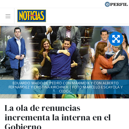
EDUARDO WADO DE PEDRO CON MÁXIMO K Y CON ALBERTO
FERNÁNDEZ Y CRISTINA KIRCHNER | FOTO:MARCELO ESCAYOLA Y
CEDOC.
La ola de renuncias
incrementa la interna en el
Gobierno