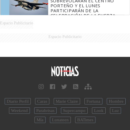
SOBREVOLARÁN EL CENTRO
PORTEÑO Y EL LUNES
PARTICIPARÁN DE LA
CELEBRACIÓN DE LA FUERZA
AÉREA
Espacio Publicitario
Espacio Publicitario
Diario Perfil
Caras
Marie Claire
Fortuna
Hombre
Weekend
Parabrisas
Supercampo
Look
Luz
Mía
Lunateen
BATimes