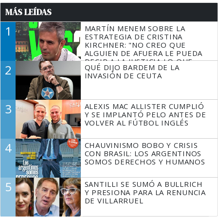
MÁS LEÍDAS
1
MARTÍN MENEM SOBRE LA
ESTRATEGIA DE CRISTINA
KIRCHNER: "NO CREO QUE
ALGUIEN DE AFUERA LE PUEDA
DECIR A LA JUSTICIA LO QUE
2
QUÉ DIJO BARDEM DE LA
TIENE QUE HACER"
INVASIÓN DE CEUTA
3
ALEXIS MAC ALLISTER CUMPLIÓ
Y SE IMPLANTÓ PELO ANTES DE
VOLVER AL FÚTBOL INGLÉS
4
CHAUVINISMO BOBO Y CRISIS
CON BRASIL: LOS ARGENTINOS
SOMOS DERECHOS Y HUMANOS
5
SANTILLI SE SUMÓ A BULLRICH
Y PRESIONA PARA LA RENUNCIA
DE VILLARRUEL