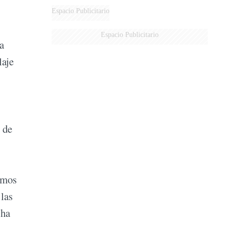
MARIDO
Espacio Publicitario
Espacio Publicitario
a
laje
 de
emos
 las
 ha