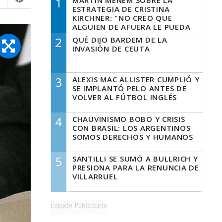
1
MARTÍN MENEM SOBRE LA
ESTRATEGIA DE CRISTINA
KIRCHNER: "NO CREO QUE
ALGUIEN DE AFUERA LE PUEDA
DECIR A LA JUSTICIA LO QUE
2
QUÉ DIJO BARDEM DE LA
TIENE QUE HACER"
INVASIÓN DE CEUTA
3
ALEXIS MAC ALLISTER CUMPLIÓ Y
SE IMPLANTÓ PELO ANTES DE
VOLVER AL FÚTBOL INGLÉS
4
CHAUVINISMO BOBO Y CRISIS
CON BRASIL: LOS ARGENTINOS
SOMOS DERECHOS Y HUMANOS
5
SANTILLI SE SUMÓ A BULLRICH Y
PRESIONA PARA LA RENUNCIA DE
VILLARRUEL
Espacio Publicitario