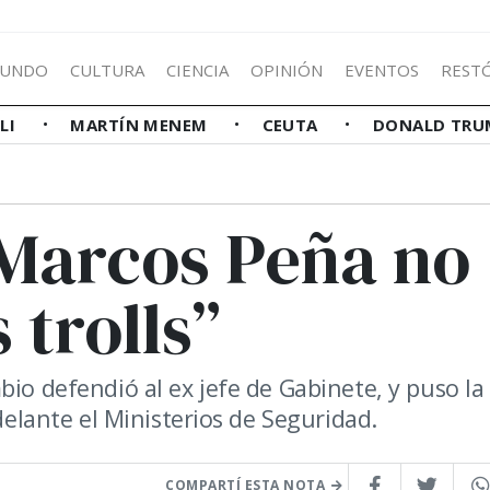
UNDO
CULTURA
CIENCIA
OPINIÓN
EVENTOS
REST
LLI
MARTÍN MENEM
CEUTA
DONALD TRU
"Marcos Peña no
s trolls”
bio defendió al ex jefe de Gabinete, y puso la
adelante el Ministerios de Seguridad.
COMPARTÍ ESTA NOTA