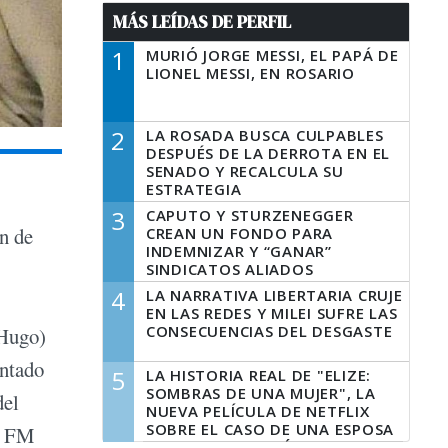
MÁS LEÍDAS DE PERFIL
1
MURIÓ JORGE MESSI, EL PAPÁ DE
LIONEL MESSI, EN ROSARIO
2
LA ROSADA BUSCA CULPABLES
DESPUÉS DE LA DERROTA EN EL
SENADO Y RECALCULA SU
ESTRATEGIA
3
CAPUTO Y STURZENEGGER
n de
CREAN UN FONDO PARA
INDEMNIZAR Y “GANAR”
SINDICATOS ALIADOS
4
LA NARRATIVA LIBERTARIA CRUJE
EN LAS REDES Y MILEI SUFRE LAS
CONSECUENCIAS DEL DESGASTE
(Hugo)
entado
5
LA HISTORIA REAL DE "ELIZE:
SOMBRAS DE UNA MUJER", LA
del
NUEVA PELÍCULA DE NETFLIX
SOBRE EL CASO DE UNA ESPOSA
en FM
QUE DESCUARTIZÓ A SU