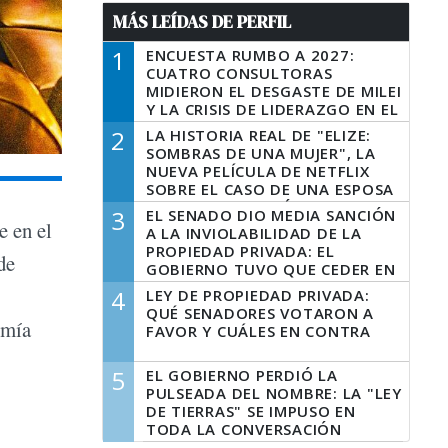
MÁS LEÍDAS DE PERFIL
1
ENCUESTA RUMBO A 2027:
CUATRO CONSULTORAS
MIDIERON EL DESGASTE DE MILEI
Y LA CRISIS DE LIDERAZGO EN EL
PERONISMO
2
LA HISTORIA REAL DE "ELIZE:
SOMBRAS DE UNA MUJER", LA
NUEVA PELÍCULA DE NETFLIX
SOBRE EL CASO DE UNA ESPOSA
QUE DESCUARTIZÓ A SU
3
EL SENADO DIO MEDIA SANCIÓN
MARIDO
e en el
A LA INVIOLABILIDAD DE LA
PROPIEDAD PRIVADA: EL
de
GOBIERNO TUVO QUE CEDER EN
LA LEY DEL MANEJO DEL FUEGO
4
LEY DE PROPIEDAD PRIVADA:
QUÉ SENADORES VOTARON A
omía
FAVOR Y CUÁLES EN CONTRA
5
EL GOBIERNO PERDIÓ LA
PULSEADA DEL NOMBRE: LA "LEY
DE TIERRAS" SE IMPUSO EN
TODA LA CONVERSACIÓN
DIGITAL