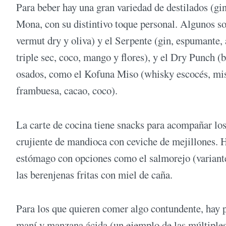
Para beber hay una gran variedad de destilados (gin
Mona, con su distintivo toque personal. Algunos so
vermut dry y oliva) y el Serpente (gin, espumante,
triple sec, coco, mango y flores), y el Dry Punch (b
osados, como el Kofuna Miso (whisky escocés, miso
frambuesa, cacao, coco).
La carte de cocina tiene snacks para acompañar los 
crujiente de mandioca con ceviche de mejillones. H
estómago con opciones como el salmorejo (variante
las berenjenas fritas con miel de caña.
Para los que quieren comer algo contundente, hay pl
maní y manzana ácida (un ejemplo de las múltiples