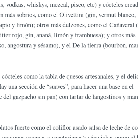
s, vodkas, whiskys, mezcal, pisco, etc) y cócteles crea
n más sobrios, como el Olivettini (gin, vermut blanco,
 apio y limón); otros más dulzones, como el Cañaveral (
itter rojo, gin, ananá, limón y frambuesa); y otros más
, angostura y sésamo), y el De la tierra (bourbon, man
cócteles como la tabla de quesos artesanales, y el deli
ay una sección de “suaves”, para hacer una base en el
 del gazpacho sin pan) con tartar de langostinos y man
atos fuerte como el coliflor asado salsa de leche de co
 opciones veganas y vegetarianas); sánwiches como el 