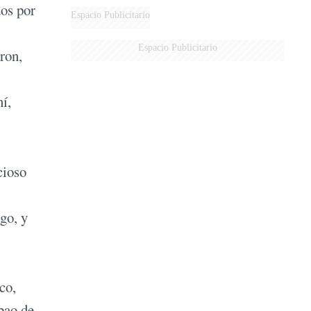
dos por
Espacio Publicitario
Espacio Publicitario
ron,
í,
cioso
go, y
co,
bao de