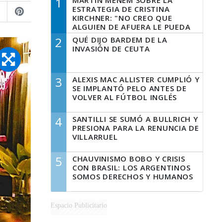
1
MARTÍN MENEM SOBRE LA
ESTRATEGIA DE CRISTINA
KIRCHNER: "NO CREO QUE
ALGUIEN DE AFUERA LE PUEDA
DECIR A LA JUSTICIA LO QUE
2
QUÉ DIJO BARDEM DE LA
TIENE QUE HACER"
INVASIÓN DE CEUTA
3
ALEXIS MAC ALLISTER CUMPLIÓ Y
SE IMPLANTÓ PELO ANTES DE
VOLVER AL FÚTBOL INGLÉS
4
SANTILLI SE SUMÓ A BULLRICH Y
PRESIONA PARA LA RENUNCIA DE
VILLARRUEL
5
CHAUVINISMO BOBO Y CRISIS
CON BRASIL: LOS ARGENTINOS
SOMOS DERECHOS Y HUMANOS
Espacio Publicitario