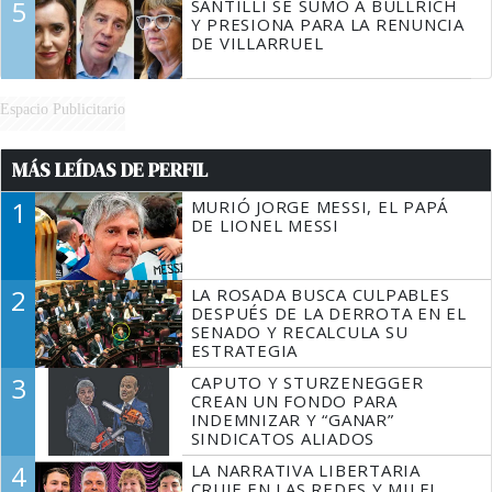
5
SANTILLI SE SUMÓ A BULLRICH
Y PRESIONA PARA LA RENUNCIA
DE VILLARRUEL
Espacio Publicitario
MÁS LEÍDAS DE PERFIL
1
MURIÓ JORGE MESSI, EL PAPÁ
DE LIONEL MESSI
2
LA ROSADA BUSCA CULPABLES
DESPUÉS DE LA DERROTA EN EL
SENADO Y RECALCULA SU
ESTRATEGIA
3
CAPUTO Y STURZENEGGER
CREAN UN FONDO PARA
INDEMNIZAR Y “GANAR”
SINDICATOS ALIADOS
4
LA NARRATIVA LIBERTARIA
CRUJE EN LAS REDES Y MILEI