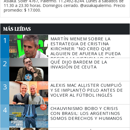
Asiaka. Soler 4767, Palermo. 11.2492-8244. Lunes a sábados de
11.30 a 23.30 horas. Domingos cerrado. @asiakapalermo. Precio
promedio: $ 17.000.
MÁS LEÍDAS
1
MARTÍN MENEM SOBRE LA
ESTRATEGIA DE CRISTINA
KIRCHNER: "NO CREO QUE
ALGUIEN DE AFUERA LE PUEDA
DECIR A LA JUSTICIA LO QUE
2
QUÉ DIJO BARDEM DE LA
TIENE QUE HACER"
INVASIÓN DE CEUTA
3
ALEXIS MAC ALLISTER CUMPLIÓ
Y SE IMPLANTÓ PELO ANTES DE
VOLVER AL FÚTBOL INGLÉS
4
CHAUVINISMO BOBO Y CRISIS
CON BRASIL: LOS ARGENTINOS
SOMOS DERECHOS Y HUMANOS