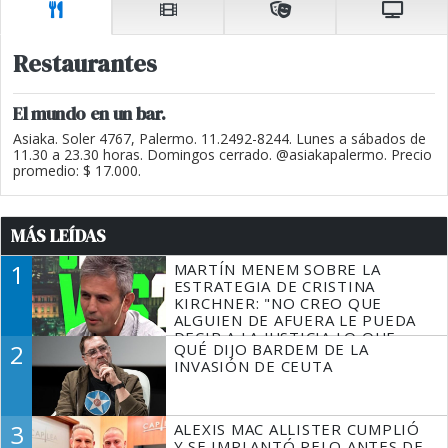
Restaurantes
El mundo en un bar.
Asiaka. Soler 4767, Palermo. 11.2492-8244. Lunes a sábados de
11.30 a 23.30 horas. Domingos cerrado. @asiakapalermo. Precio
promedio: $ 17.000.
MÁS LEÍDAS
1
MARTÍN MENEM SOBRE LA
ESTRATEGIA DE CRISTINA
KIRCHNER: "NO CREO QUE
ALGUIEN DE AFUERA LE PUEDA
DECIR A LA JUSTICIA LO QUE
2
QUÉ DIJO BARDEM DE LA
TIENE QUE HACER"
INVASIÓN DE CEUTA
3
ALEXIS MAC ALLISTER CUMPLIÓ
Y SE IMPLANTÓ PELO ANTES DE