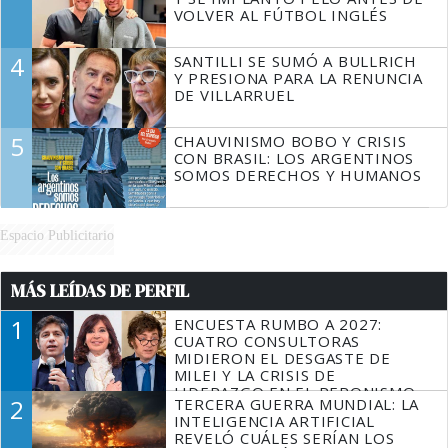
VOLVER AL FÚTBOL INGLÉS
4
SANTILLI SE SUMÓ A BULLRICH
Y PRESIONA PARA LA RENUNCIA
DE VILLARRUEL
5
CHAUVINISMO BOBO Y CRISIS
CON BRASIL: LOS ARGENTINOS
SOMOS DERECHOS Y HUMANOS
Espacio Publicitario
MÁS LEÍDAS DE PERFIL
1
ENCUESTA RUMBO A 2027:
CUATRO CONSULTORAS
MIDIERON EL DESGASTE DE
MILEI Y LA CRISIS DE
LIDERAZGO EN EL PERONISMO
2
TERCERA GUERRA MUNDIAL: LA
INTELIGENCIA ARTIFICIAL
REVELÓ CUÁLES SERÍAN LOS