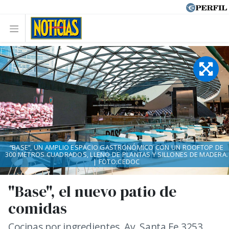
“BASE”, UN AMPLIO ESPACIO GASTRONÓMICO CON UN ROOFTOP DE
300 METROS CUADRADOS, LLENO DE PLANTAS Y SILLONES DE MADERA.
| FOTO:CEDOC
"Base", el nuevo patio de
comidas
Cocinas por ingredientes. Av. Santa Fe 3253,