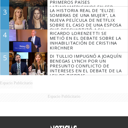
PRIMEROS PAÍSES
LATINOAMERICANOS EN SER
3
LA HISTORIA REAL DE "ELIZE:
DERROTADOS
SOMBRAS DE UNA MUJER", LA
NUEVA PELÍCULA DE NETFLIX
SOBRE EL CASO DE UNA ESPOSA
QUE DESCUARTIZÓ A SU
4
RICARDO LORENZETTI SE
MARIDO
METIÓ EN EL DEBATE SOBRE LA
INHABILITACIÓN DE CRISTINA
KIRCHNER
5
DI TULLIO IMPUGNÓ A JOAQUÍN
BENEGAS LYNCH POR UN
PRESUNTO CONFLICTO DE
INTERESES EN EL DEBATE DE LA
LEY DE TIERRAS
Espacio Publicitario
Espacio Publicitario