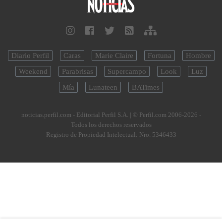
Diario Perfil
Caras
Marie Claire
Fortuna
Hombre
Weekend
Parabrisas
Supercampo
Look
Luz
Mía
Lunateen
BATimes
noticias.perfil.com - Editorial Perfil S.A.
| © Perfil.com 2006-2026 -
Todos los derechos reservados
Registro de Propiedad Intelectual: Nro. 5346433