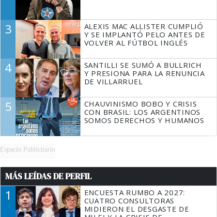
3
ALEXIS MAC ALLISTER CUMPLIÓ
Y SE IMPLANTÓ PELO ANTES DE
VOLVER AL FÚTBOL INGLÉS
4
SANTILLI SE SUMÓ A BULLRICH
Y PRESIONA PARA LA RENUNCIA
DE VILLARRUEL
5
CHAUVINISMO BOBO Y CRISIS
CON BRASIL: LOS ARGENTINOS
SOMOS DERECHOS Y HUMANOS
Espacio Publicitario
MÁS LEÍDAS DE PERFIL
1
ENCUESTA RUMBO A 2027:
CUATRO CONSULTORAS
MIDIERON EL DESGASTE DE
MILEI Y LA CRISIS DE