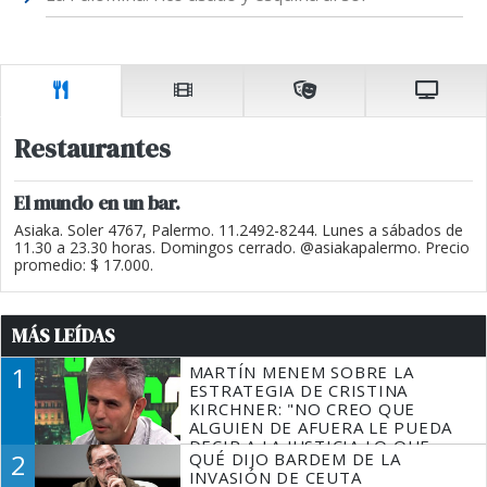
Restaurantes
El mundo en un bar.
Asiaka. Soler 4767, Palermo. 11.2492-8244. Lunes a sábados de
11.30 a 23.30 horas. Domingos cerrado. @asiakapalermo. Precio
promedio: $ 17.000.
MÁS LEÍDAS
1
MARTÍN MENEM SOBRE LA
ESTRATEGIA DE CRISTINA
KIRCHNER: "NO CREO QUE
ALGUIEN DE AFUERA LE PUEDA
DECIR A LA JUSTICIA LO QUE
2
QUÉ DIJO BARDEM DE LA
TIENE QUE HACER"
INVASIÓN DE CEUTA