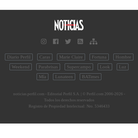
Diario Perfil
Caras
Marie Claire
Fortuna
Hombre
Weekend
Parabrisas
Supercampo
Look
Luz
Mía
Lunateen
BATimes
noticias.perfil.com - Editorial Perfil S.A.
| © Perfil.com 2006-2026 -
Todos los derechos reservados
Registro de Propiedad Intelectual: Nro. 5346433