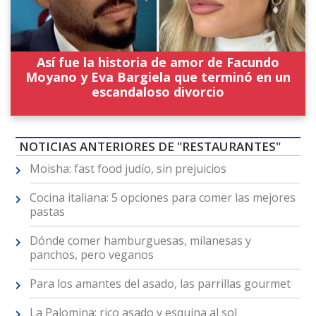
Así fue la historia de amor de Facundo
Moyano y Eva Bargiela que terminó en un
escandaloso divorcio
NOTICIAS ANTERIORES DE "RESTAURANTES"
Moisha: fast food judío, sin prejuicios
Cocina italiana: 5 opciones para comer las mejores
pastas
Dónde comer hamburguesas, milanesas y
panchos, pero veganos
Para los amantes del asado, las parrillas gourmet
La Palomina: rico asado y esquina al sol