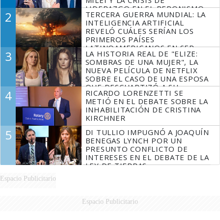
LIDERAZGO EN EL PERONISMO
2
TERCERA GUERRA MUNDIAL: LA
INTELIGENCIA ARTIFICIAL
REVELÓ CUÁLES SERÍAN LOS
PRIMEROS PAÍSES
LATINOAMERICANOS EN SER
3
LA HISTORIA REAL DE "ELIZE:
DERROTADOS
SOMBRAS DE UNA MUJER", LA
NUEVA PELÍCULA DE NETFLIX
SOBRE EL CASO DE UNA ESPOSA
QUE DESCUARTIZÓ A SU
4
RICARDO LORENZETTI SE
MARIDO
METIÓ EN EL DEBATE SOBRE LA
INHABILITACIÓN DE CRISTINA
KIRCHNER
5
DI TULLIO IMPUGNÓ A JOAQUÍN
BENEGAS LYNCH POR UN
PRESUNTO CONFLICTO DE
INTERESES EN EL DEBATE DE LA
LEY DE TIERRAS
Espacio Publicitario
Espacio Publicitario