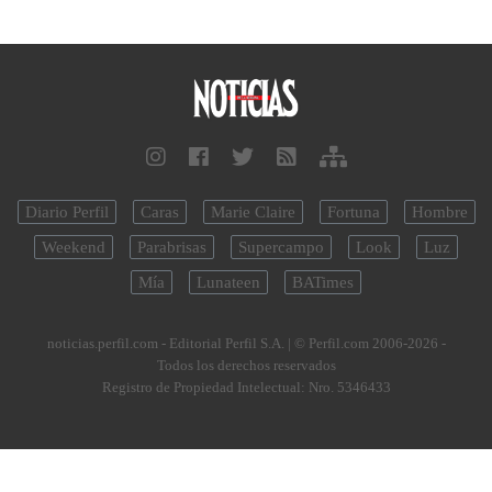
Diario Perfil
Caras
Marie Claire
Fortuna
Hombre
Weekend
Parabrisas
Supercampo
Look
Luz
Mía
Lunateen
BATimes
noticias.perfil.com - Editorial Perfil S.A.
| © Perfil.com 2006-2026 -
Todos los derechos reservados
Registro de Propiedad Intelectual: Nro. 5346433