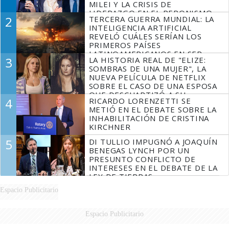
MILEI Y LA CRISIS DE
LIDERAZGO EN EL PERONISMO
2
TERCERA GUERRA MUNDIAL: LA
INTELIGENCIA ARTIFICIAL
REVELÓ CUÁLES SERÍAN LOS
PRIMEROS PAÍSES
LATINOAMERICANOS EN SER
3
LA HISTORIA REAL DE "ELIZE:
DERROTADOS
SOMBRAS DE UNA MUJER", LA
NUEVA PELÍCULA DE NETFLIX
SOBRE EL CASO DE UNA ESPOSA
QUE DESCUARTIZÓ A SU
4
RICARDO LORENZETTI SE
MARIDO
METIÓ EN EL DEBATE SOBRE LA
INHABILITACIÓN DE CRISTINA
KIRCHNER
5
DI TULLIO IMPUGNÓ A JOAQUÍN
BENEGAS LYNCH POR UN
PRESUNTO CONFLICTO DE
INTERESES EN EL DEBATE DE LA
LEY DE TIERRAS
Espacio Publicitario
Espacio Publicitario