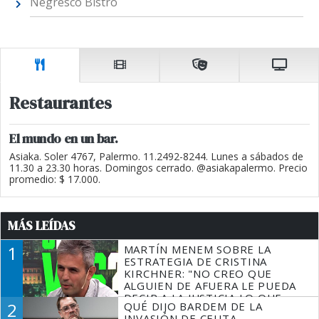
Negresco Bistró
Restaurantes
El mundo en un bar.
Asiaka. Soler 4767, Palermo. 11.2492-8244. Lunes a sábados de
11.30 a 23.30 horas. Domingos cerrado. @asiakapalermo. Precio
promedio: $ 17.000.
MÁS LEÍDAS
1
MARTÍN MENEM SOBRE LA
ESTRATEGIA DE CRISTINA
KIRCHNER: "NO CREO QUE
ALGUIEN DE AFUERA LE PUEDA
DECIR A LA JUSTICIA LO QUE
2
QUÉ DIJO BARDEM DE LA
TIENE QUE HACER"
INVASIÓN DE CEUTA