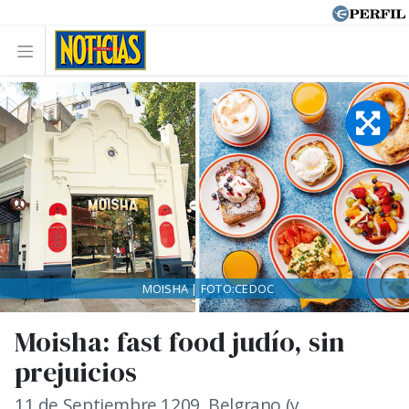
MOISHA | FOTO:CEDOC
Moisha: fast food judío, sin
prejuicios
11 de Septiembre 1209, Belgrano (y