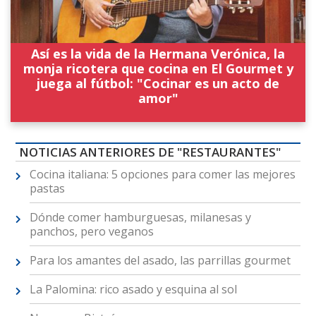
Así es la vida de la Hermana Verónica, la
monja ricotera que cocina en El Gourmet y
juega al fútbol: "Cocinar es un acto de
amor"
NOTICIAS ANTERIORES DE "RESTAURANTES"
Cocina italiana: 5 opciones para comer las mejores
pastas
Dónde comer hamburguesas, milanesas y
panchos, pero veganos
Para los amantes del asado, las parrillas gourmet
La Palomina: rico asado y esquina al sol