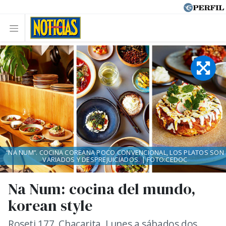
“NA NUM”. COCINA COREANA POCO CONVENCIONAL, LOS PLATOS SON
VARIADOS Y DESPREJUICIADOS. | FOTO:CEDOC
Na Num: cocina del mundo,
korean style
Roseti 177, Chacarita. Lunes a sábados dos