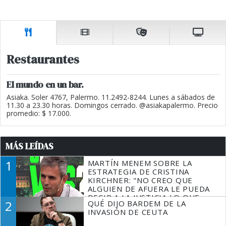
Restaurantes
El mundo en un bar.
Asiaka. Soler 4767, Palermo. 11.2492-8244. Lunes a sábados de
11.30 a 23.30 horas. Domingos cerrado. @asiakapalermo. Precio
promedio: $ 17.000.
MÁS LEÍDAS
1
MARTÍN MENEM SOBRE LA
ESTRATEGIA DE CRISTINA
KIRCHNER: "NO CREO QUE
ALGUIEN DE AFUERA LE PUEDA
DECIR A LA JUSTICIA LO QUE
2
QUÉ DIJO BARDEM DE LA
TIENE QUE HACER"
INVASIÓN DE CEUTA