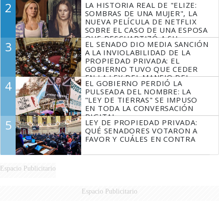
2
LA HISTORIA REAL DE "ELIZE:
SOMBRAS DE UNA MUJER", LA
NUEVA PELÍCULA DE NETFLIX
SOBRE EL CASO DE UNA ESPOSA
QUE DESCUARTIZÓ A SU
3
EL SENADO DIO MEDIA SANCIÓN
MARIDO
A LA INVIOLABILIDAD DE LA
PROPIEDAD PRIVADA: EL
GOBIERNO TUVO QUE CEDER
EN LA LEY DEL MANEJO DEL
4
EL GOBIERNO PERDIÓ LA
FUEGO
PULSEADA DEL NOMBRE: LA
"LEY DE TIERRAS" SE IMPUSO
EN TODA LA CONVERSACIÓN
DIGITAL
5
LEY DE PROPIEDAD PRIVADA:
QUÉ SENADORES VOTARON A
FAVOR Y CUÁLES EN CONTRA
Espacio Publicitario
Espacio Publicitario