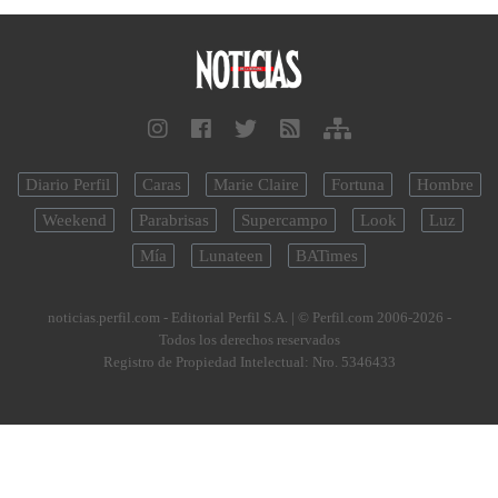
Diario Perfil
Caras
Marie Claire
Fortuna
Hombre
Weekend
Parabrisas
Supercampo
Look
Luz
Mía
Lunateen
BATimes
noticias.perfil.com - Editorial Perfil S.A.
| © Perfil.com 2006-2026 -
Todos los derechos reservados
Registro de Propiedad Intelectual: Nro. 5346433