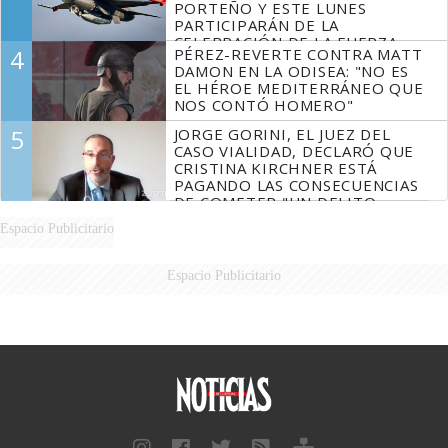
PORTEÑO Y ESTE LUNES
PARTICIPARÁN DE LA
CELEBRACIÓN DE LA FUERZA
4
PÉREZ-REVERTE CONTRA MATT
AÉREA
DAMON EN LA ODISEA: "NO ES
EL HÉROE MEDITERRÁNEO QUE
NOS CONTÓ HOMERO"
5
JORGE GORINI, EL JUEZ DEL
CASO VIALIDAD, DECLARÓ QUE
CRISTINA KIRCHNER ESTÁ
PAGANDO LAS CONSECUENCIAS
DE COMETER "UN DELITO
COMPROBADO"
Espacio Publicitario
Espacio Publicitario