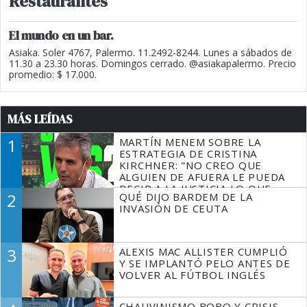
Restaurantes
El mundo en un bar.
Asiaka. Soler 4767, Palermo. 11.2492-8244. Lunes a sábados de
11.30 a 23.30 horas. Domingos cerrado. @asiakapalermo. Precio
promedio: $ 17.000.
MÁS LEÍDAS
1
MARTÍN MENEM SOBRE LA
ESTRATEGIA DE CRISTINA
KIRCHNER: "NO CREO QUE
ALGUIEN DE AFUERA LE PUEDA
DECIR A LA JUSTICIA LO QUE
2
QUÉ DIJO BARDEM DE LA
TIENE QUE HACER"
INVASIÓN DE CEUTA
3
ALEXIS MAC ALLISTER CUMPLIÓ
Y SE IMPLANTÓ PELO ANTES DE
VOLVER AL FÚTBOL INGLÉS
CHAUVINISMO BOBO Y CRISIS